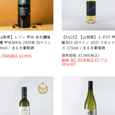
山梨県】レゾン 甲州 自社圃場
【SALE】【山梨県】 L-0′ST 
穫 甲州100％ 2019年 白ワイン
極甘口 白ワイン 2021 ラボシ
50ml / まるき葡萄酒
ズ 375ml / まるき葡萄酒
3,550
通常価格:
¥3,080
(税込)
(税込 ¥3,905)
¥2,520
価格:
(税込 ¥2,772)
10%OFF