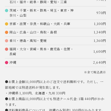
石川・福井・岐阜・静岡・愛知・三重
茨城・千葉・栃木・群馬・埼玉・東京・神
970円
奈川・山梨
京都・滋賀・奈良・和歌山・大阪・兵庫
1,100円
岡山・広島・山口・鳥取・島根
1,340円
香川・徳島・高知・愛媛
1,360円
福岡・大分・宮崎・熊本・鹿児島・佐賀・
1,600円
長崎
沖縄
2,640円
※全て税込表示
●お買上金額11,000円以上のご注文で送料無料です。ただし、一
部地域では別途送料が発生致します。
・沖縄県 1,100円、北海道・九州 330円
●お買上商品11,000円以上でも別途クール代金: 1箱 440円がかか
ります。
●送料無料商品については、沖縄のみ別途1,100円がかかります。