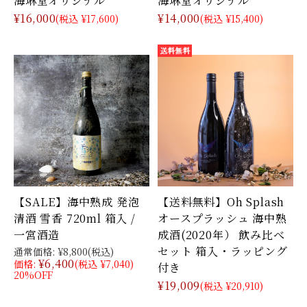
¥16,000
¥14,000
(税込 ¥17,600)
(税込 ¥15,400)
【SALE】海中熟成 発泡
【送料無料】Oh Splash
清酒 雪香 720ml 箱入 /
オースプラッシュ 海中熟
一宮酒造
成酒(2020年） 飲み比べ
セット 箱入・ラッピング
通常価格:
¥8,800
(税込)
¥6,400
価格:
(税込 ¥7,040)
付き
20%OFF
¥19,009
(税込 ¥20,910)