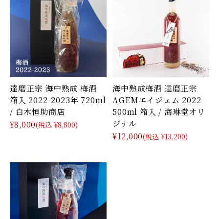
達磨正宗 海中熟成 梅酒
海中熟成梅酒 達磨正宗
箱入 2022-2023年 720ml
AGEMエイジェム 2022
/ 白木恒助商店
500ml 箱入 / 海琳堂オリ
ジナル
¥8,000
(税込 ¥8,800)
¥12,000
(税込 ¥13,200)