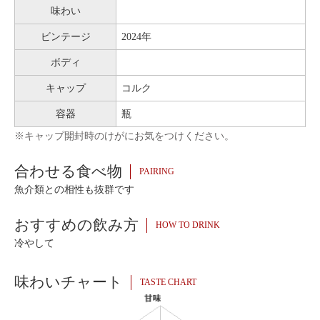
味わい
ビンテージ
2024年
ボディ
キャップ
コルク
容器
瓶
※キャップ開封時のけがにお気をつけください。
合わせる食べ物
PAIRING
魚介類との相性も抜群です
おすすめの飲み方
HOW TO DRINK
冷やして
味わいチャート
TASTE CHART