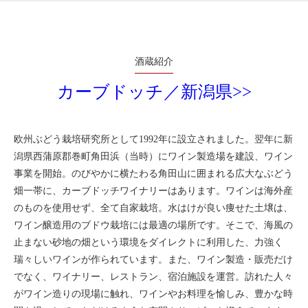
酒蔵紹介
カーブドッチ／新潟県>>
欧州ぶどう栽培研究所として1992年に設立されました。翌年に新
潟県西蒲原郡巻町角田浜（当時）にワイン製造場を建設、ワイン
事業を開始。のびやかに横たわる角田山に囲まれる広大なぶどう
畑一帯に、カーブドッチワイナリーはあります。ワインは海外産
のものを使用せず、全て自家栽培。水はけが良い痩せた土壌は、
ワイン醸造用のブドウ栽培には最適の場所です。そこで、海風の
止まない砂地の畑という環境をダイレクトに利用した、力強く
瑞々しいワインが作られています。また、ワイン製造・販売だけ
でなく、ワイナリー、レストラン、宿泊施設を運営。訪れた人々
がワイン造りの現場に触れ、ワインやお料理を愉しみ、豊かな時