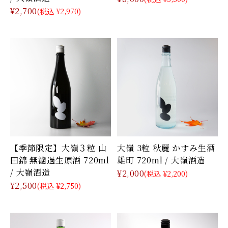
¥2,700
(税込 ¥2,970)
【季節限定】大嶺３粒 山
大嶺 3粒 秋麗 かすみ生酒
田錦 無濾過生原酒 720ml
雄町 720ml / 大嶺酒造
/ 大嶺酒造
¥2,000
(税込 ¥2,200)
¥2,500
(税込 ¥2,750)