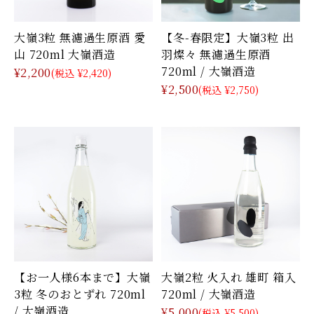
大嶺3粒 無濾過生原酒 愛
【冬-春限定】大嶺3粒 出
山 720ml 大嶺酒造
羽燦々 無濾過生原酒
720ml / 大嶺酒造
¥2,200
(税込 ¥2,420)
¥2,500
(税込 ¥2,750)
【お一人様6本まで】大嶺
大嶺2粒 火入れ 雄町 箱入
3粒 冬のおとずれ 720ml
720ml / 大嶺酒造
/ 大嶺酒造
¥5,000
(税込 ¥5,500)