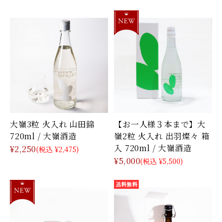
大嶺3粒 火入れ 山田錦
【お一人様３本まで】大
720ml / 大嶺酒造
嶺2粒 火入れ 出羽燦々 箱
入 720ml / 大嶺酒造
¥2,250
(税込 ¥2,475)
¥5,000
(税込 ¥5,500)