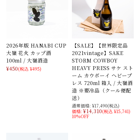
2026年版 HANABI CUP
【SALE】【世界限定品
大嶺 花火 カップ酒
2021vintage】SAKE
100ml / 大嶺酒造
STORM COWBOY
HEAVY PRESS サケ スト
¥450
(税込 ¥495)
ーム カウボーイ ヘビープ
レス 720ml 箱入 / 大嶺酒
造 ※要冷品（クール便配
送）
通常価格:
¥17,490
(税込)
¥14,310
価格:
(税込 ¥15,741)
10%OFF