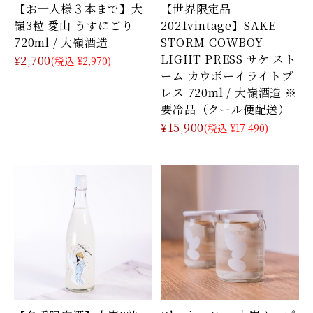
【お一人様３本まで】大
【世界限定品
嶺3粒 愛山 うすにごり
2021vintage】SAKE
720ml / 大嶺酒造
STORM COWBOY
LIGHT PRESS サケ スト
¥2,700
(税込 ¥2,970)
ーム カウボーイライトプ
レス 720ml / 大嶺酒造 ※
要冷品（クール便配送）
¥15,900
(税込 ¥17,490)