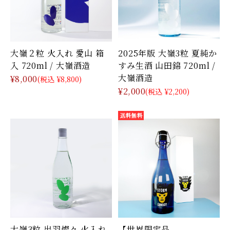
大嶺２粒 火入れ 愛山 箱
2025年版 大嶺3粒 夏純か
入 720ml / 大嶺酒造
すみ生酒 山田錦 720ml /
大嶺酒造
¥8,000
(税込 ¥8,800)
¥2,000
(税込 ¥2,200)
大嶺3粒 出羽燦々 火入れ
【世界限定品