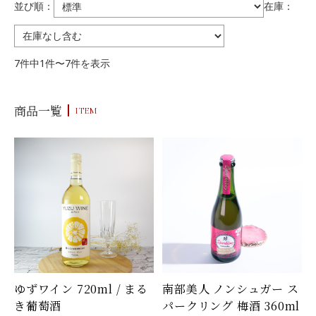
並び順：
在庫：
7件中1件〜7件を表示
商品一覧
ITEM
ゆずワイン 720ml / まる
南部美人 ノンシュガー ス
き葡萄酒
パークリング 梅酒 360ml