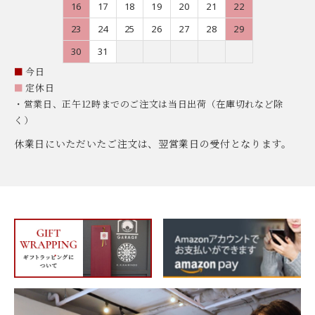
16
17
18
19
20
21
22
23
24
25
26
27
28
29
30
31
■
今日
■
定休日
・営業日、正午12時までのご注文は当日出荷（在庫切れなど除
く）
休業日にいただいたご注文は、翌営業日の受付となります。