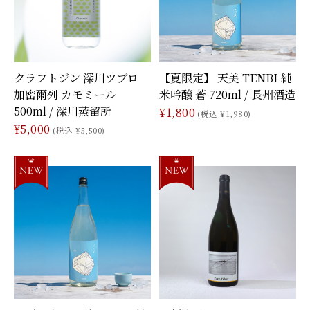
クラフトジン 深川ツブロ
【夏限定】 天美 TENBI 純
加密爾列 カモミール
米吟醸 蒼 720ml / 長州酒造
500ml / 深川蒸留所
¥1,800
(税込 ¥1,980)
¥5,000
(税込 ¥5,500)