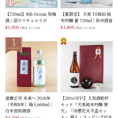
【720ml】8th Ocean 祭梅
【夏限定】 天美 TENBI 純
酒 / 深川リキュルラボ
米吟醸 蒼 720ml / 長州酒造
¥2,000
¥1,800
(税込 ¥2,200)
(税込 ¥1,980)
達磨正宗 未来へ 2026年
【20％OFF!】人気酒乾杯
（令和8年）箱入660ml /
セット「天美純米吟醸 黒
白木恒助商店
天」「冷感花火平盃セッ
ト」 箱入・ラッピング付き
¥4,200
(税込 ¥4,620)