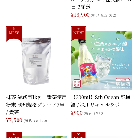
日で発送
¥13,900
(税込 ¥15,012)
抹茶 業務用1kg 一番茶使用
【300ml】8th Ocean 祭梅
粉末 欧州規格グレード7号
酒 / 深川リキュルラボ
/ 貴茶
¥900
(税込 ¥990)
¥7,500
(税込 ¥8,100)