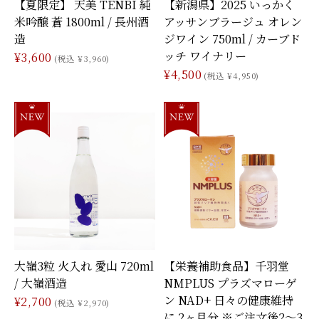
【夏限定】 天美 TENBI 純
【新潟県】2025 いっかく
米吟醸 蒼 1800ml / 長州酒
アッサンブラージュ オレン
造
ジワイン 750ml / カーブド
ッチ ワイナリー
¥3,600
(税込 ¥3,960)
¥4,500
(税込 ¥4,950)
大嶺3粒 火入れ 愛山 720ml
【栄養補助食品】千羽堂
/ 大嶺酒造
NMPLUS プラズマローゲ
ン NAD+ 日々の健康維持
¥2,700
(税込 ¥2,970)
に 2ヶ月分 ※ご注文後2〜3