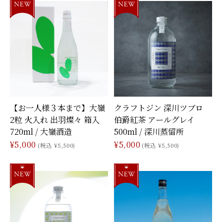
【お一人様３本まで】大嶺
クラフトジン 深川ツブロ
2粒 火入れ 出羽燦々 箱入
伯爵紅茶 アールグレイ
720ml / 大嶺酒造
500ml / 深川蒸留所
¥5,000
¥5,000
(税込 ¥5,500)
(税込 ¥5,500)