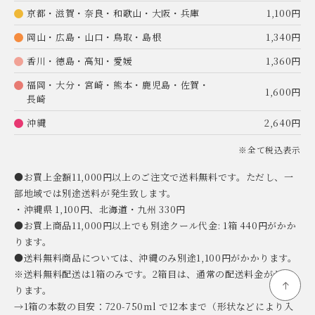
京都・滋賀・奈良・和歌山・大阪・兵庫
1,100円
岡山・広島・山口・鳥取・島根
1,340円
香川・徳島・高知・愛媛
1,360円
福岡・大分・宮崎・熊本・鹿児島・佐賀・
1,600円
長崎
沖縄
2,640円
※全て税込表示
●お買上金額11,000円以上のご注文で送料無料です。ただし、一
部地域では別途送料が発生致します。
・沖縄県 1,100円、北海道・九州 330円
●お買上商品11,000円以上でも別途クール代金: 1箱 440円がかか
ります。
●送料無料商品については、沖縄のみ別途1,100円がかかります。
※送料無料配送は1箱のみです。2箱目は、通常の配送料金がかか
ります。
→1箱の本数の目安：720-750ml で12本まで（形状などにより入