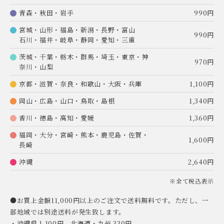
青森・秋田・岩手
990円
宮城・山形・福島・新潟・長野・富山
990円
石川・福井・岐阜・静岡・愛知・三重
茨城・千葉・栃木・群馬・埼玉・東京・神
970円
奈川・山梨
京都・滋賀・奈良・和歌山・大阪・兵庫
1,100円
岡山・広島・山口・鳥取・島根
1,340円
香川・徳島・高知・愛媛
1,360円
福岡・大分・宮崎・熊本・鹿児島・佐賀・
1,600円
長崎
沖縄
2,640円
※全て税込表示
●お買上金額11,000円以上のご注文で送料無料です。ただし、一
部地域では別途送料が発生致します。
・沖縄県 1,100円、北海道・九州 330円