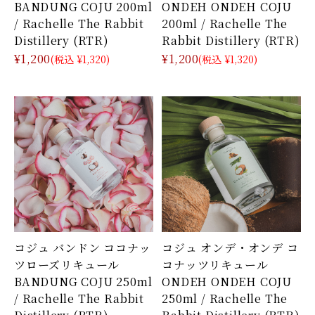
BANDUNG COJU 200ml
ONDEH ONDEH COJU
/ Rachelle The Rabbit
200ml / Rachelle The
Distillery (RTR)
Rabbit Distillery (RTR)
¥1,200
¥1,200
(税込 ¥1,320)
(税込 ¥1,320)
コジュ バンドン ココナッ
コジュ オンデ・オンデ コ
ツローズリキュール
コナッツリキュール
BANDUNG COJU 250ml
ONDEH ONDEH COJU
/ Rachelle The Rabbit
250ml / Rachelle The
Distillery (RTR)
Rabbit Distillery (RTR)