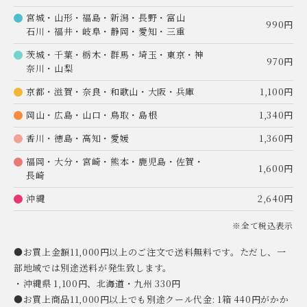
宮城・山形・福島・新潟・長野・富山
990円
石川・福井・岐阜・静岡・愛知・三重
茨城・千葉・栃木・群馬・埼玉・東京・神
970円
奈川・山梨
京都・滋賀・奈良・和歌山・大阪・兵庫
1,100円
岡山・広島・山口・鳥取・島根
1,340円
香川・徳島・高知・愛媛
1,360円
福岡・大分・宮崎・熊本・鹿児島・佐賀・
1,600円
長崎
沖縄
2,640円
※全て税込表示
●お買上金額11,000円以上のご注文で送料無料です。ただし、一
部地域では別途送料が発生致します。
・沖縄県 1,100円、北海道・九州 330円
●お買上商品11,000円以上でも別途クール代金: 1箱 440円がかか