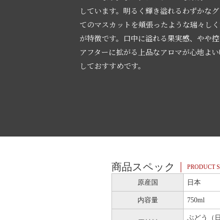
しています。明るく輝き溢れるわずかなグ
てのマスカットを頬張ったような瑞々しく
が特徴です。口中に溢れる果実感、やや控
アフターに拡がる上品なアロマが心地よい
しておすすめです。
商品スペック
PRODUCT S
原産国
日本
内容量
750ml
ぶどう（