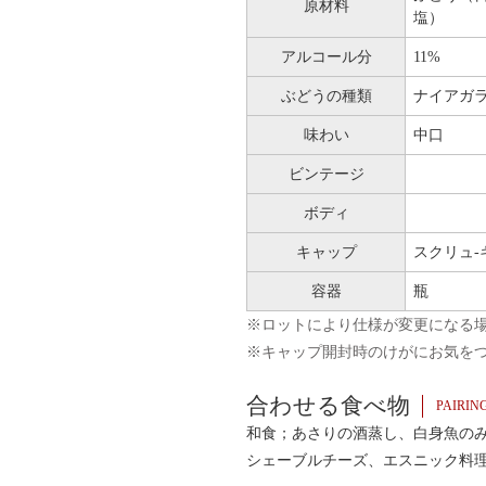
原材料
塩）
アルコール分
11%
ぶどうの種類
ナイアガ
味わい
中口
ビンテージ
ボディ
キャップ
スクリュ-
容器
瓶
※ロットにより仕様が変更になる
※キャップ開封時のけがにお気を
合わせる食べ物
PAIRIN
和食；あさりの酒蒸し、白身魚の
シェーブルチーズ、エスニック料