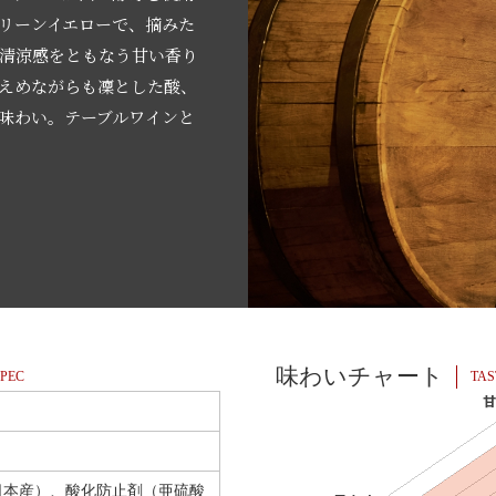
リーンイエローで、摘みた
清涼感をともなう甘い香り
えめながらも凜とした酸、
味わい。テーブルワインと
味わいチャート
PEC
TAS
日本産）、酸化防止剤（亜硫酸