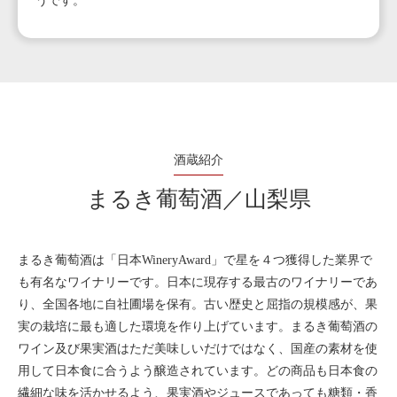
うです。
酒蔵紹介
まるき葡萄酒／山梨県
まるき葡萄酒は「日本WineryAward」で星を４つ獲得した業界で
も有名なワイナリーです。日本に現存する最古のワイナリーであ
り、全国各地に自社圃場を保有。古い歴史と屈指の規模感が、果
実の栽培に最も適した環境を作り上げています。まるき葡萄酒の
ワイン及び果実酒はただ美味しいだけではなく、国産の素材を使
用して日本食に合うよう醸造されています。どの商品も日本食の
繊細な味を活かせるよう、果実酒やジュースであっても糖類・香