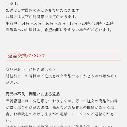
します。
配送は日本国内のみとさせていただきます。
お届けは以下の時間帯で指定ができます。
午前中／14時〜16時／16時〜18時／18時〜20時／19時〜21時
※離島へのお届けは、希望納期に添えない場合がございます。
返品交換について
商品がお手元に届きましたら
開栓前に、お客様がご注文された商品であるかどうかお確かめく
ださい。
商品の不良・間違いによる返品
品質管理には十分注意しておりますが、万一ご注文の商品と内容
が違う場合や商品の破損、傷みなどの品質上の問題があった場
合、お手数をおかけしますがお電話・メールにてご連絡くださ
い。
速やかにお客様のご希望に応じた対応（代品発送、キャンセル・