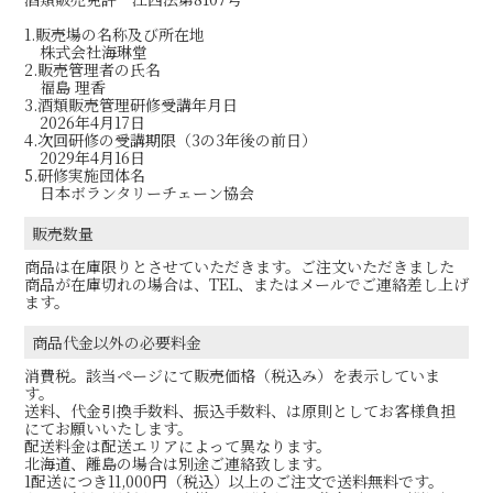
1.販売場の名称及び所在地
株式会社海琳堂
2.販売管理者の氏名
福島 理香
3.酒類販売管理研修受講年月日
2026年4月17日
4.次回研修の受講期限（3の3年後の前日）
2029年4月16日
5.研修実施団体名
日本ボランタリーチェーン協会
販売数量
商品は在庫限りとさせていただきます。ご注文いただきました
商品が在庫切れの場合は、TEL、またはメールでご連絡差し上げ
ます。
商品代金以外の必要料金
消費税。該当ページにて販売価格（税込み）を表示していま
す。
送料、代金引換手数料、振込手数料、は原則としてお客様負担
にてお願いいたします。
配送料金は配送エリアによって異なります。
北海道、離島の場合は別途ご連絡致します。
1配送につき11,000円（税込）以上のご注文で送料無料です。