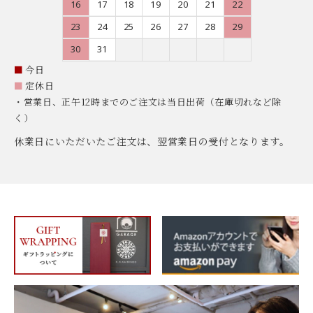
16
17
18
19
20
21
22
23
24
25
26
27
28
29
30
31
■
今日
■
定休日
・営業日、正午12時までのご注文は当日出荷（在庫切れなど除
く）
休業日にいただいたご注文は、翌営業日の受付となります。