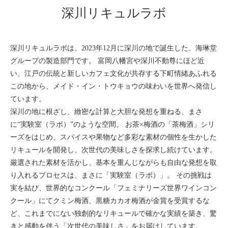
深川リキュルラボ
深川リキュルラボは、2023年12月に深川の地で誕生した、海琳堂
グループの製造部門です。 富岡八幡宮や深川不動尊にほど近
い、江戸の伝統と新しいカフェ文化が共存する下町情緒あふれる
この地から、メイド・イン・トウキョウの味わいを世界へ発信し
ています。
深川の地に根ざし、緻密な計算と大胆な発想を重ねる、まさ
に“実験室（ラボ）”のような空間。 お茶×梅酒の「茶梅酒」シリ
ーズをはじめ、スパイスや果物など多彩な素材の個性を生かした
リキュールを開発し、次世代の美味しさを探求し続けています。
厳選された素材を活かし、基本を重んじながらも自由な発想を取
り入れるプロセスは、まさに「実験室（ラボ）」。 その挑戦は
実を結び、世界的なコンクール「フェミナリーズ世界ワインコン
クール」にてクミン梅酒、黒糖カカオ梅酒が金賞を受賞するな
ど、これまでにない独創的なリキュールで確かな実績を築き、驚
きと感動を伴う「次世代の美味しさ」をお届けしています。