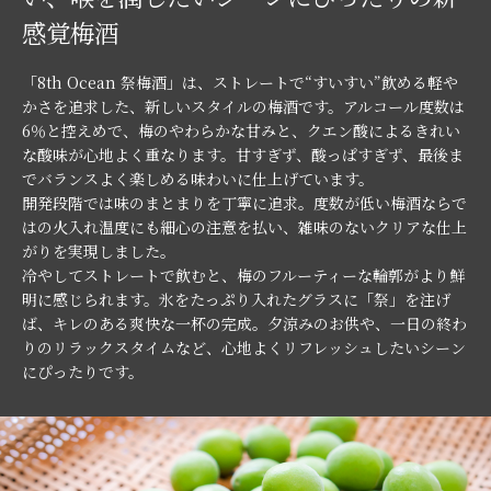
感覚梅酒
「8th Ocean 祭梅酒」は、ストレートで“すいすい”飲める軽や
かさを追求した、新しいスタイルの梅酒です。アルコール度数は
6％と控えめで、梅のやわらかな甘みと、クエン酸によるきれい
な酸味が心地よく重なります。甘すぎず、酸っぱすぎず、最後ま
でバランスよく楽しめる味わいに仕上げています。
開発段階では味のまとまりを丁寧に追求。度数が低い梅酒ならで
はの火入れ温度にも細心の注意を払い、雑味のないクリアな仕上
がりを実現しました。
冷やしてストレートで飲むと、梅のフルーティーな輪郭がより鮮
明に感じられます。氷をたっぷり入れたグラスに「祭」を注げ
ば、キレのある爽快な一杯の完成。夕涼みのお供や、一日の終わ
りのリラックスタイムなど、心地よくリフレッシュしたいシーン
にぴったりです。