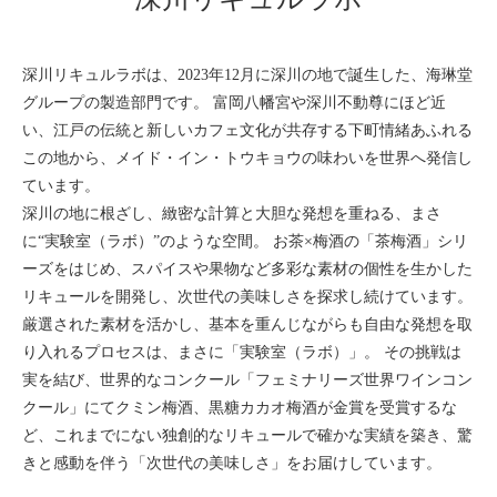
深川リキュルラボは、2023年12月に深川の地で誕生した、海琳堂
グループの製造部門です。 富岡八幡宮や深川不動尊にほど近
い、江戸の伝統と新しいカフェ文化が共存する下町情緒あふれる
この地から、メイド・イン・トウキョウの味わいを世界へ発信し
ています。
深川の地に根ざし、緻密な計算と大胆な発想を重ねる、まさ
に“実験室（ラボ）”のような空間。 お茶×梅酒の「茶梅酒」シリ
ーズをはじめ、スパイスや果物など多彩な素材の個性を生かした
リキュールを開発し、次世代の美味しさを探求し続けています。
厳選された素材を活かし、基本を重んじながらも自由な発想を取
り入れるプロセスは、まさに「実験室（ラボ）」。 その挑戦は
実を結び、世界的なコンクール「フェミナリーズ世界ワインコン
クール」にてクミン梅酒、黒糖カカオ梅酒が金賞を受賞するな
ど、これまでにない独創的なリキュールで確かな実績を築き、驚
きと感動を伴う「次世代の美味しさ」をお届けしています。