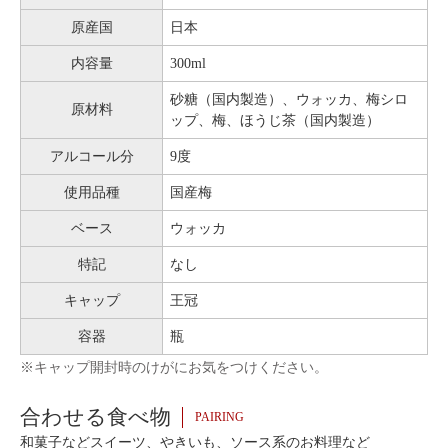
原産国
日本
内容量
300ml
砂糖（国内製造）、ウォッカ、梅シロ
原材料
ップ、梅、ほうじ茶（国内製造）
アルコール分
9度
使用品種
国産梅
ベース
ウォッカ
特記
なし
キャップ
王冠
容器
瓶
※キャップ開封時のけがにお気をつけください。
合わせる食べ物
PAIRING
和菓子などスイーツ、やきいも、ソース系のお料理など