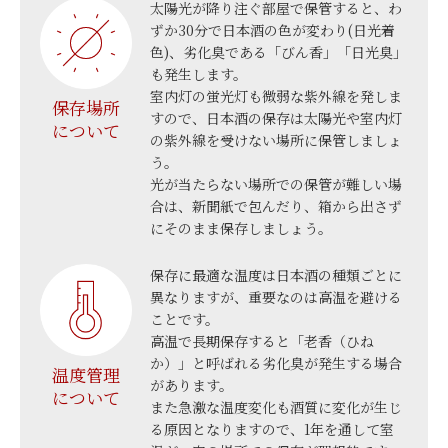
太陽光が降り注ぐ部屋で保管すると、わ
ずか30分で日本酒の色が変わり(日光着
色)、劣化臭である「びん香」「日光臭」
も発生します。
室内灯の蛍光灯も微弱な紫外線を発しま
保存場所
すので、日本酒の保存は太陽光や室内灯
について
の紫外線を受けない場所に保管しましょ
う。
光が当たらない場所での保管が難しい場
合は、新聞紙で包んだり、箱から出さず
にそのまま保存しましょう。
保存に最適な温度は日本酒の種類ごとに
異なりますが、重要なのは高温を避ける
ことです。
高温で長期保存すると「老香（ひね
か）」と呼ばれる劣化臭が発生する場合
温度管理
があります。
について
また急激な温度変化も酒質に変化が生じ
る原因となりますので、1年を通して室