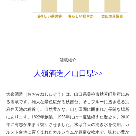
酒蔵紹介
大嶺酒造／山口県>>
大嶺酒造（おおみねしゅぞう）は、山口県美祢市秋芳町別府にあ
る酒蔵です。雄大な景色広がる秋吉台、そしブルーに透き通る別
府弁天池の程近く。自然豊かな、山と田園に囲まれた長閑な場所
にあります。1822年創業。1955年には一度途絶えた歴史を、2010
年に有志が集まり復活させました。水は弁天の湧き水を使用。カ
ルスト台地に育くまれたカルシウムが豊富な軟水で、味わい豊か