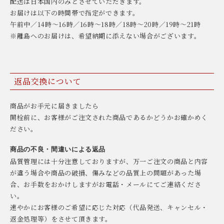
配送は日本国内のみとさせていただきます。
お届けは以下の時間帯で指定ができます。
午前中／14時〜16時／16時〜18時／18時〜20時／19時〜21時
※離島へのお届けは、希望納期に添えない場合がございます。
返品交換について
商品がお手元に届きましたら
開栓前に、お客様がご注文された商品であるかどうかお確かめく
ださい。
商品の不良・間違いによる返品
品質管理には十分注意しておりますが、万一ご注文の商品と内容
が違う場合や商品の破損、傷みなどの品質上の問題があった場
合、お手数をおかけしますがお電話・メールにてご連絡くださ
い。
速やかにお客様のご希望に応じた対応（代品発送、キャンセル・
返金処理等）をさせて頂きます。