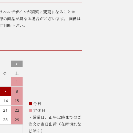
ラベルデザインが頻繁に変更になることか
際の商品が異なる場合がございます。 画像は
ご判断下さい。
金
土
1
7
8
14
15
■
今日
21
22
■
定休日
・営業日、正午12時までのご
28
29
注文は当日出荷（在庫切れな
ど除く）