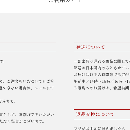
発送について
す。
一部出荷が遅れる商品に関して
配送は日本国内のみとさせてい
お届けは以下の時間帯で指定が
め、ご注文をいただいてもご希
午前中／14時〜16時／16時〜1
意できない場合は、メールにて
※離島へのお届けは、希望納期
7時まで。
返品交換について
策として、高額注文をいただい
ただく場合がございます。
商品がお手元に届きましたら