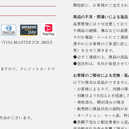
開栓前に、お客様がご注文され
商品の不良・間違いによる返品
品質管理には十分注意しており
や商品の破損、傷みなどの品質
すがお電話・メールにてご連絡
SA MASTER JCB AMEX
速やかにお客様のご希望に応じ
等）をさせて頂きます。
●必ずご連絡の上、商品の返品
●返送料は、当社が負担させて
りますので、クレジットカードで
。
お客様のご都合による交換・返
以下の場合は返品ができません
・お客様によるキズ、汚損の場
・到着日より8日以上を経過し
・使用済み、開封済みの場合
・販売時に商品状況の説明があ
・オークション、セール品、特
方法がございます。
●長期不在など配送業者から返
返品配送代金含め実費ご請求と