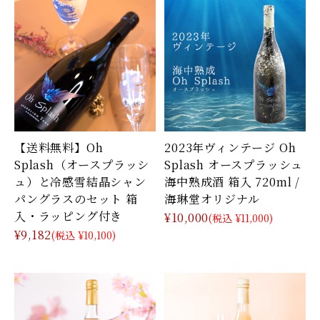
【送料無料】Oh
2023年ヴィンテージ Oh
Splash（オースプラッシ
Splash オースプラッシュ
ュ）と冷感雪結晶シャン
海中熟成酒 箱入 720ml /
パングラスのセット 箱
海琳堂オリジナル
入・ラッピング付き
¥10,000
(税込 ¥11,000)
¥9,182
(税込 ¥10,100)