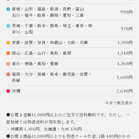
宮城・山形・福島・新潟・長野・富山
990円
石川・福井・岐阜・静岡・愛知・三重
茨城・千葉・栃木・群馬・埼玉・東京・神
970円
奈川・山梨
京都・滋賀・奈良・和歌山・大阪・兵庫
1,100円
岡山・広島・山口・鳥取・島根
1,340円
香川・徳島・高知・愛媛
1,360円
福岡・大分・宮崎・熊本・鹿児島・佐賀・
1,600円
長崎
沖縄
2,640円
※全て税込表示
●お買上金額11,000円以上のご注文で送料無料です。ただし、一
部地域では別途送料が発生致します。
・沖縄県 1,100円、北海道・九州 330円
●お買上商品11,000円以上でも別途クール代金: 1箱 440円がかか