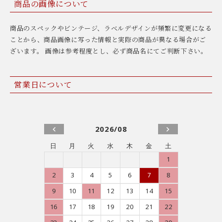
商品の画像について
商品のスペックやビンテージ、ラベルデザインが頻繁に変更になる
ことから、商品画像に写った情報と実際の商品が異なる場合がご
ざいます。 画像は参考程度とし、必ず商品名にてご判断下さい。
営業日について
2026/08
日
月
火
水
木
金
土
1
2
3
4
5
6
7
8
9
10
11
12
13
14
15
16
17
18
19
20
21
22