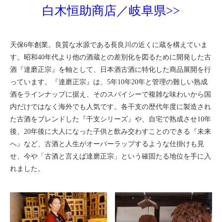
白木恒助商店／岐阜県>>
天保6年創業。良質な水源である長良川の近くに蔵を構えていま
す。昭和40年代より他の酒蔵との差別化を図るために開発した古
酒『達磨正宗』を軸として、日本酒古酒に特化した商品展開を行
っています。『達磨正宗』は、5年10年20年と管理の難しい熟成
酒をラインナップに据え、そのスパイシーで複雑な味わいから国
内だけではなく海外でも人気です。各干支の歴代年度に製造され
た古酒をブレンドした『干支シリーズ』や、自宅で熟成させ10年
後、20年後に大人になった子供と飲み交わすことのできる『未来
へ』など、古酒と人生がオーバーラップするような仕掛けも見
せ、今や「古酒と言えば達磨正宗」という確固たる地位を手に入
れました。