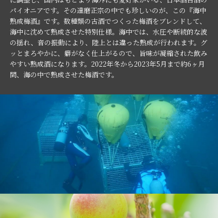
パイオニアです。その達磨正宗の中でも珍しいのが、この『海中
熟成梅酒』です。数種類の古酒でつくった梅酒をブレンドして、
海中に沈めて熟成させた特別仕様。海中では、水圧や断続的な波
の揺れ、音の振動により、陸上とは違った熟成が行われます。グ
ッとまろやかに、癖がなく仕上がるので、旨味が凝縮された飲み
やすい熟成酒になります。2022年冬から2023年5月まで約6ヶ月
間、海の中で熟成させた梅酒です。