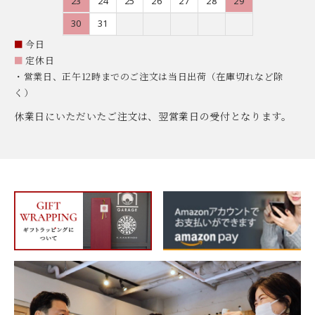
23
24
25
26
27
28
29
30
31
■
今日
■
定休日
・営業日、正午12時までのご注文は当日出荷（在庫切れなど除
く）
休業日にいただいたご注文は、翌営業日の受付となります。