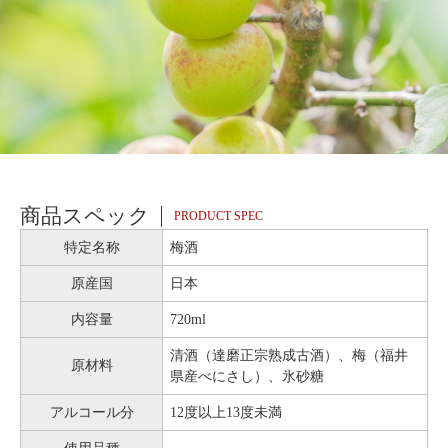
商品スペック
PRODUCT SPEC
特定名称
梅酒
原産国
日本
内容量
720ml
清酒（達磨正宗熟成古酒）、梅（福井
原材料
県産べにさし）、氷砂糖
アルコール分
12度以上13度未満