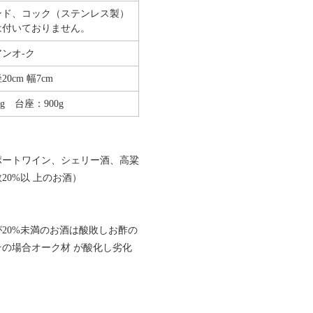
ンド、コック（ステンレス製）
は付いておりません。
ンオ-ク
0cm 幅7cm
kg 台座：900g
ポートワイン、シェリー酒、高粱
0%以 上のお酒）
20%未満のお酒は酸敗しお酢の
の場合オーク材 が酸化し劣化