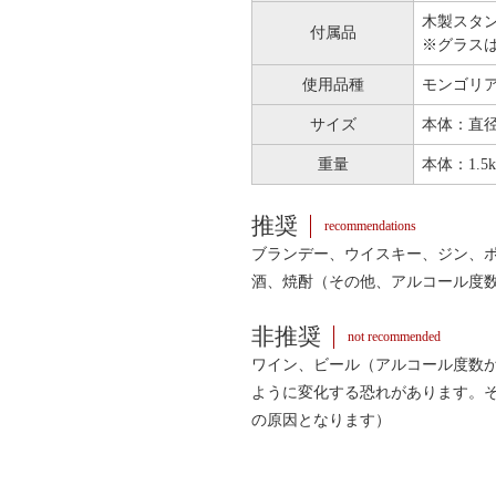
木製スタ
付属品
※グラス
使用品種
モンゴリア
サイズ
本体：直径2
重量
本体：1.5
推奨
recommendations
ブランデー、ウイスキー、ジン、
酒、焼酎（その他、アルコール度数2
非推奨
not recommended
ワイン、ビール（アルコール度数が
ように変化する恐れがあります。そ
の原因となります）