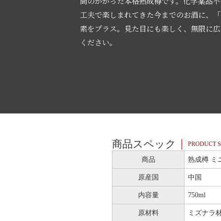
間のかかった本格熟成樽です。化学薬品不
工夫で楽しまれてきた今までのお酒に、「
素をプラス。見た目にも楽しく、無限に広
ください。
商品スペック
PRODUCT S
商品
熟成樽 ミ
原産国
中国
内容量
750ml
原材料
ミズナラ