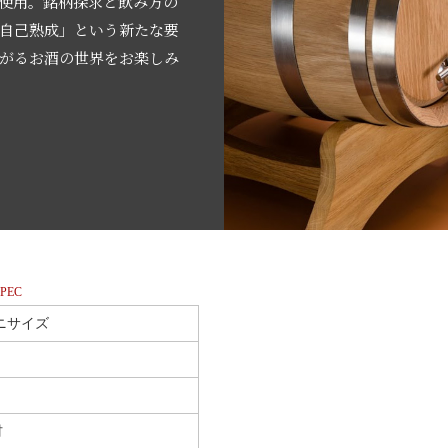
使用。銘柄探求と飲み方の
自己熟成」という新たな要
がるお酒の世界をお楽しみ
PEC
ニサイズ
材