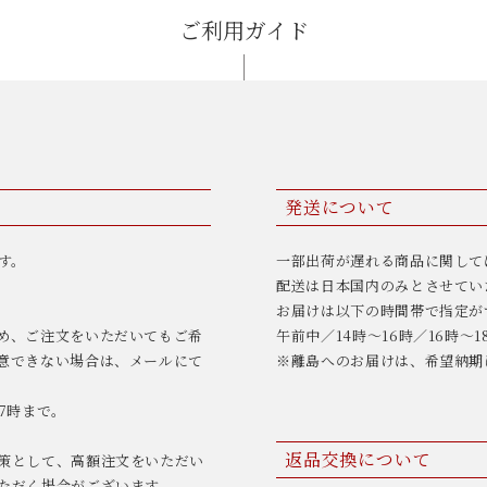
ご利用ガイド
発送について
す。
一部出荷が遅れる商品に関して
配送は日本国内のみとさせてい
お届けは以下の時間帯で指定が
め、ご注文をいただいてもご希
午前中／14時〜16時／16時〜1
意できない場合は、メールにて
※離島へのお届けは、希望納期
7時まで。
返品交換について
策として、高額注文をいただい
ただく場合がございます。