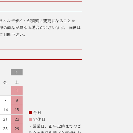
ラベルデザインが頻繁に変更になることか
際の商品が異なる場合がございます。 画像は
ご判断下さい。
金
土
1
7
8
14
15
■
今日
21
22
■
定休日
・営業日、正午12時までのご
28
29
注文は当日出荷（在庫切れな