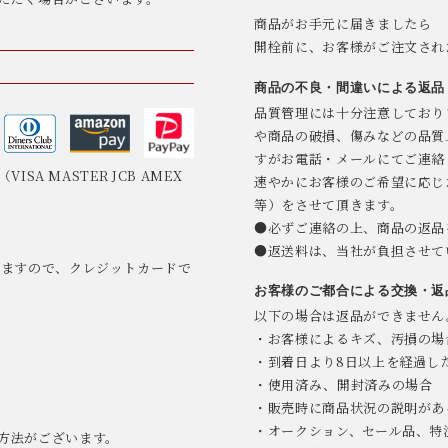
商品がお手元に届きましたら
開栓前に、お客様がご注文され
商品の不良・間違いによる返品
品質管理には十分注意しており
や商品の破損、傷みなどの品質
すがお電話・メールにてご連絡
SA MASTER JCB AMEX
速やかにお客様のご希望に応じ
等）をさせて頂きます。
●必ずご連絡の上、商品の返品
●返送料は、当社が負担させて
りますので、クレジットカードで
。
お客様のご都合による交換・返
以下の場合は返品ができません
・お客様によるキズ、汚損の場
・到着日より8日以上を経過し
・使用済み、開封済みの場合
・販売時に商品状況の説明があ
・オークション、セール品、特
方法がございます。