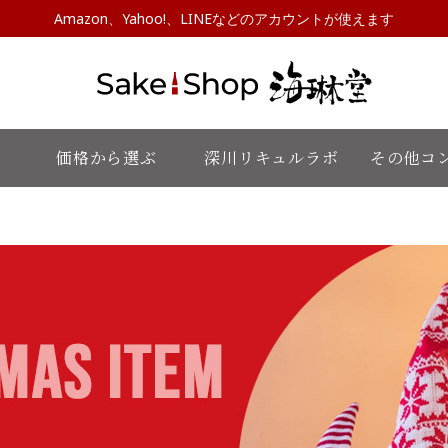
Amazon、Yahoo!、LINEなどのアカウントが使えます
価格から選ぶ
深川リキュルラボ
その他コ