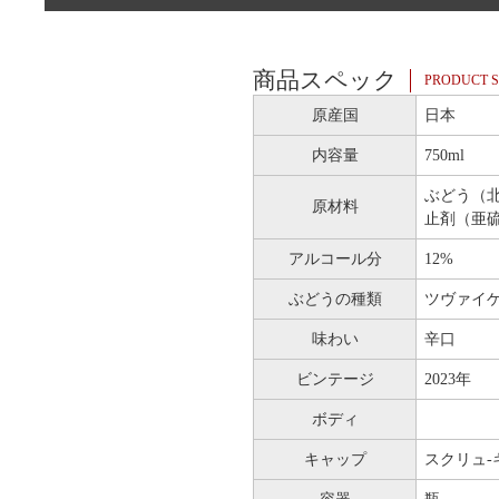
商品スペック
PRODUCT S
原産国
日本
内容量
750ml
ぶどう（
原材料
止剤（亜
アルコール分
12%
ぶどうの種類
ツヴァイゲ
味わい
辛口
ビンテージ
2023年
ボディ
キャップ
スクリュ-