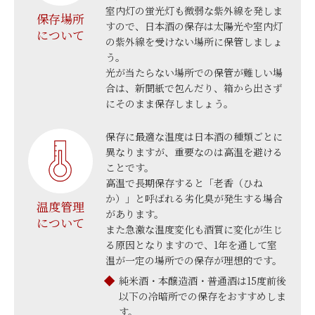
室内灯の蛍光灯も微弱な紫外線を発しま
保存場所
すので、日本酒の保存は太陽光や室内灯
について
の紫外線を受けない場所に保管しましょ
う。
光が当たらない場所での保管が難しい場
合は、新聞紙で包んだり、箱から出さず
にそのまま保存しましょう。
保存に最適な温度は日本酒の種類ごとに
異なりますが、重要なのは高温を避ける
ことです。
高温で長期保存すると「老香（ひね
か）」と呼ばれる劣化臭が発生する場合
温度管理
があります。
について
また急激な温度変化も酒質に変化が生じ
る原因となりますので、1年を通して室
温が一定の場所での保存が理想的です。
純米酒・本醸造酒・普通酒は15度前後
以下の冷暗所での保存をおすすめしま
す。