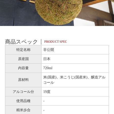
商品スペック
PRODUCT SPEC
特定名称
非公開
原産国
日本
内容量
720ml
米(国産)、米こうじ(国産米)、醸造アル
原材料
コール
アルコール分
19度
使用品種
-
精米歩合
-