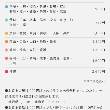
宮城・山形・福島・新潟・長野・富山
990円
石川・福井・岐阜・静岡・愛知・三重
茨城・千葉・栃木・群馬・埼玉・東京・神
970円
奈川・山梨
京都・滋賀・奈良・和歌山・大阪・兵庫
1,100円
岡山・広島・山口・鳥取・島根
1,340円
香川・徳島・高知・愛媛
1,360円
福岡・大分・宮崎・熊本・鹿児島・佐賀・
1,600円
長崎
沖縄
2,640円
※全て税込表示
●お買上金額11,000円以上のご注文で送料無料です。ただし、一
部地域では別途送料が発生致します。
・沖縄県 1,100円、北海道・九州 330円
●お買上商品11,000円以上でも別途クール代金: 1箱 440円がかか