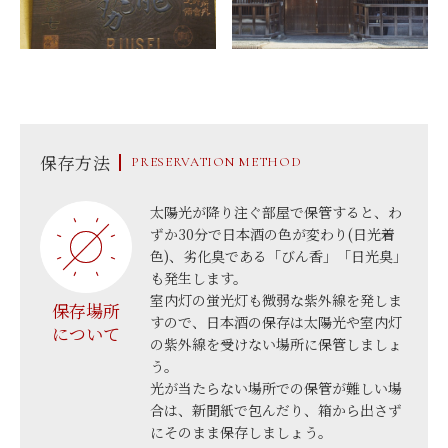
保存方法
PRESERVATION METHOD
太陽光が降り注ぐ部屋で保管すると、わ
ずか30分で日本酒の色が変わり(日光着
色)、劣化臭である「びん香」「日光臭」
も発生します。
室内灯の蛍光灯も微弱な紫外線を発しま
保存場所
すので、日本酒の保存は太陽光や室内灯
について
の紫外線を受けない場所に保管しましょ
う。
光が当たらない場所での保管が難しい場
合は、新聞紙で包んだり、箱から出さず
にそのまま保存しましょう。