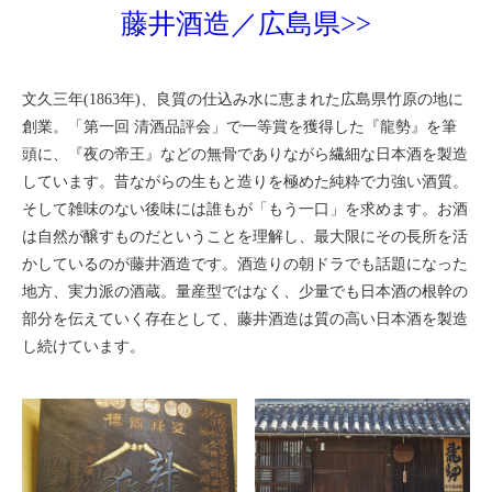
藤井酒造／広島県>>
文久三年(1863年)、良質の仕込み水に恵まれた広島県竹原の地に
創業。「第一回 清酒品評会」で一等賞を獲得した『龍勢』を筆
頭に、『夜の帝王』などの無骨でありながら繊細な日本酒を製造
しています。昔ながらの生もと造りを極めた純粋で力強い酒質。
そして雑味のない後味には誰もが「もう一口」を求めます。お酒
は自然が醸すものだということを理解し、最大限にその長所を活
かしているのが藤井酒造です。酒造りの朝ドラでも話題になった
地方、実力派の酒蔵。量産型ではなく、少量でも日本酒の根幹の
部分を伝えていく存在として、藤井酒造は質の高い日本酒を製造
し続けています。