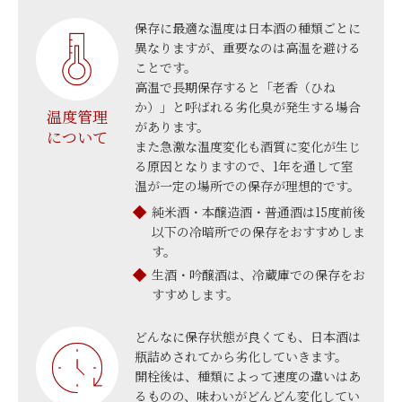
保存に最適な温度は日本酒の種類ごとに
異なりますが、重要なのは高温を避ける
ことです。
高温で長期保存すると「老香（ひね
か）」と呼ばれる劣化臭が発生する場合
温度管理
があります。
について
また急激な温度変化も酒質に変化が生じ
る原因となりますので、1年を通して室
温が一定の場所での保存が理想的です。
純米酒・本醸造酒・普通酒は15度前後
以下の冷暗所での保存をおすすめしま
す。
生酒・吟醸酒は、冷蔵庫での保存をお
すすめします。
どんなに保存状態が良くても、日本酒は
瓶詰めされてから劣化していきます。
開栓後は、種類によって速度の違いはあ
るものの、味わいがどんどん変化してい