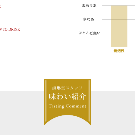
G
 TO DRINK