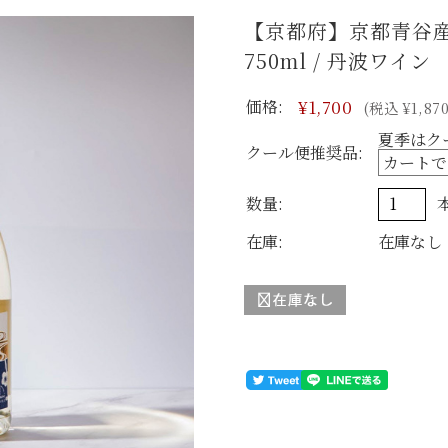
【京都府】京都青谷産
750ml / 丹波ワイン
価格:
¥1,700
(税込 ¥1,870
夏季はク
クール便推奨品:
数量:
在庫:
在庫なし