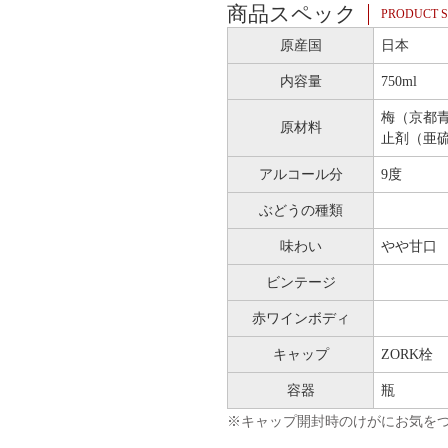
商品スペック
PRODUCT S
原産国
日本
内容量
750ml
梅（京都
原材料
止剤（亜
アルコール分
9度
ぶどうの種類
味わい
やや甘口
ビンテージ
赤ワインボディ
キャップ
ZORK栓
容器
瓶
※キャップ開封時のけがにお気を