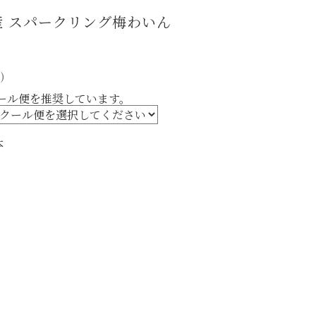
 スパークリング梅わいん
)
ール便を推奨しています。
本