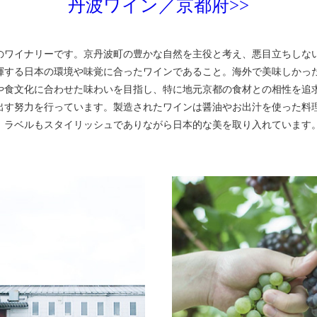
丹波ワイン／京都府>>
のワイナリーです。京丹波町の豊かな自然を主役と考え、悪目立ちしな
揮する日本の環境や味覚に合ったワインであること。海外で美味しかっ
や食文化に合わせた味わいを目指し、特に地元京都の食材との相性を追求
出す努力を行っています。製造されたワインは醤油やお出汁を使った料
。ラベルもスタイリッシュでありながら日本的な美を取り入れています