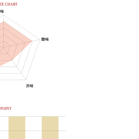
TE CHART
POINT