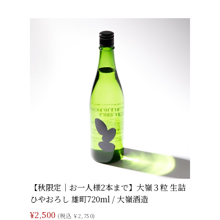
【秋限定｜お一人様2本まで】大嶺３粒 生詰
ひやおろし 雄町720ml / 大嶺酒造
¥2,500
(税込 ¥2,750)