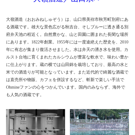
大嶺酒造（おおみねしゅぞう）は、山口県美祢市秋芳町別府にあ
る酒蔵です。雄大な景色広がる秋吉台、そしブルーに透き通る別
府弁天池の程近く。自然豊かな、山と田園に囲まれた長閑な場所
にあります。1822年創業。1955年には一度途絶えた歴史を、2010
年に有志が集まり復活させました。水は弁天の湧き水を使用。カ
ルスト台地に育くまれたカルシウムが豊富な軟水で、味わい豊か
に仕上がります。蔵の横では山田錦を栽培しており、最高の水と
米での酒造りが可能となっています。また近代的で綺麗な酒蔵で
は直売所や物販、カフェを併設するなど、斬新で楽しい手法で
Ohmineファンの心をつかんでいます。国内のみならず、海外で
も人気の酒蔵です。