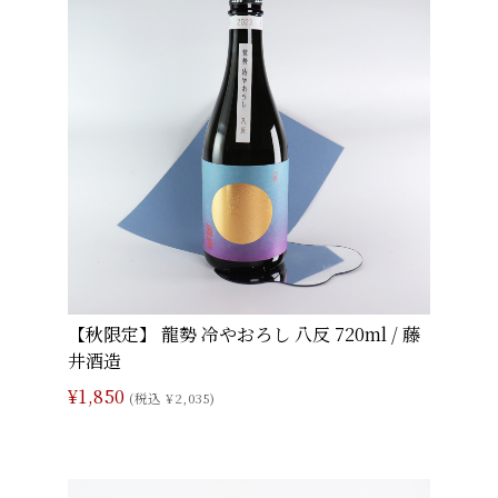
【秋限定】 龍勢 冷やおろし 八反 720ml / 藤
井酒造
¥1,850
(税込 ¥2,035)