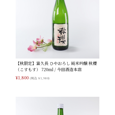
【秋限定】富久長 ひやおろし 純米吟醸 秋櫻
（こすもす） 720ml / 今田酒造本店
¥1,800
(税込 ¥1,980)