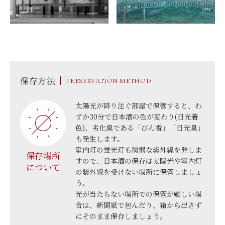
保存方法
PRESERVATION METHOD
太陽光が降り注ぐ部屋で保管すると、わ
ずか30分で日本酒の色が変わり(日光着
色)、劣化臭である「びん香」「日光臭」
も発生します。
室内灯の蛍光灯も微弱な紫外線を発しま
保存場所
すので、日本酒の保存は太陽光や室内灯
について
の紫外線を受けない場所に保管しましょ
う。
光が当たらない場所での保管が難しい場
合は、新聞紙で包んだり、箱から出さず
にそのまま保存しましょう。