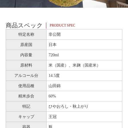
商品スペック
PRODUCT SPEC
特定名称
非公開
原産国
日本
内容量
720ml
原材料
米（国産）、米麹（国産米）
アルコール分
14.5度
使用品種
山田錦
精米歩合
60%
特記
ひやおろし・秋上がり
キャップ
王冠
容器
瓶