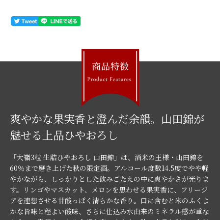
爽やかな果実香と澄んだ余韻。山田錦が
魅せる上品ひやおろし
「大嶺3粒 生詰ひやおろし 山田錦」は、酒米の王様・山田錦を
60％まで磨き上げた秋の限定酒。アルコール度数14.5度でやや軽
やかながら、しっかりとした飲みごたえの中に爽やかさが光りま
す。リンゴやマスカット、メロンを思わせる果実香に、フリージ
アを連想させる甘酸っぱく清らかな香り。口に含むと米のふくよ
かな旨味と程よい酸味、さらに仕込み水由来のミネラル感が重な