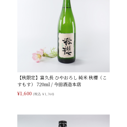
【秋限定】富久長 ひやおろし 純米 秋櫻（こ
すもす） 720ml / 今田酒造本店
¥1,600
(税込 ¥1,760)