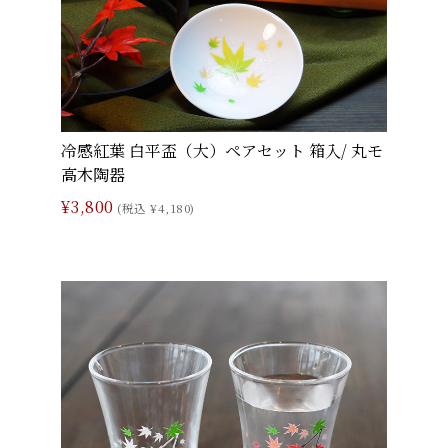
冷感紅葉 白平盃（大）ペアセット 箱入/ 丸モ
高木陶器
¥3,800
(税込 ¥4,180)