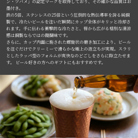
ン・ツバメ」の認定マークを取得しており、その確かな品質はお
墨付き。
鉄の5倍、ステンレスの25倍という圧倒的な熱伝導率を誇る純銅
製で、冷たいビールを注いだ瞬間にカップ全体がキリッと冷却さ
れます。手に伝わる衝撃的な冷たさと、唇から広がる格別な清涼
感は銅製ならではの醍醐味です。
さらに、カップ内面に施された螺旋状の磨き加工により、ビール
を注ぐだけでクリーミーで滑らかな極上の泡立ちが実現。スラリ
としたラッパ型のフォルムが爽快なのどごしをさらに際立たせま
す。 ビール好きの方へのギフトにもおすすめです。