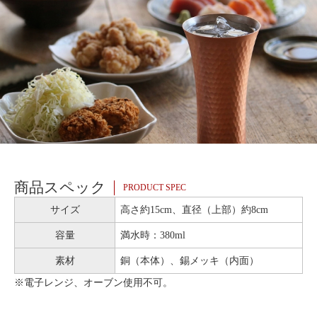
商品スペック
PRODUCT SPEC
サイズ
高さ約15cm、直径（上部）約8cm
容量
満水時：380ml
素材
銅（本体）、錫メッキ（内面）
※電子レンジ、オーブン使用不可。