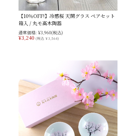
【10％OFF!】冷感桜 天開グラス ぺアセット
箱入 / 丸モ高木陶器
通常価格:
¥3,960
(税込)
¥3,240
(税込 ¥3,564)