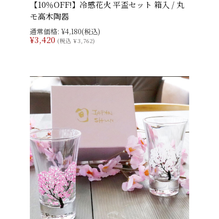
【10％OFF!】冷感花火 平盃セット 箱入 / 丸
モ高木陶器
通常価格:
¥4,180
(税込)
¥3,420
(税込 ¥3,762)