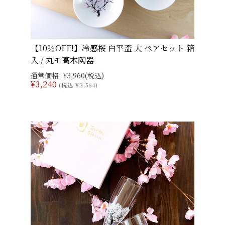
【10％OFF!】冷感桜 白平盃 大 ペアセット 箱
入 / 丸モ高木陶器
通常価格:
¥3,960
(税込)
¥3,240
(税込 ¥3,564)