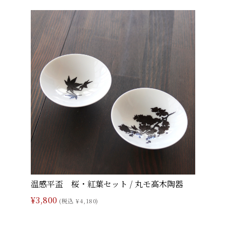
温感平盃 桜・紅葉セット / 丸モ高木陶器
¥3,800
(税込 ¥4,180)