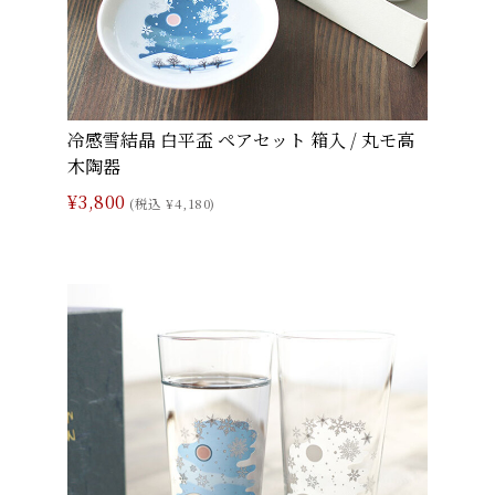
冷感雪結晶 白平盃 ペアセット 箱入 / 丸モ高
木陶器
¥3,800
(税込 ¥4,180)