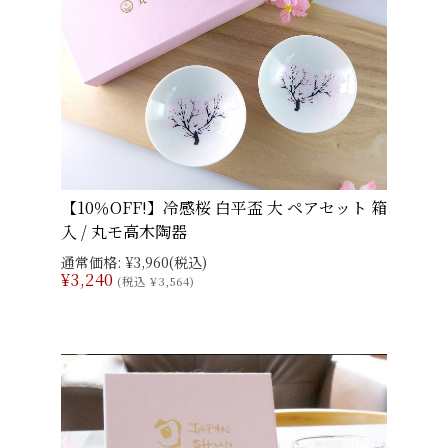
【10％OFF!】冷感桜 白平盃 大 ペアセット 箱
入 / 丸モ高木陶器
通常価格:
¥3,960
(税込)
¥3,240
(税込 ¥3,564)