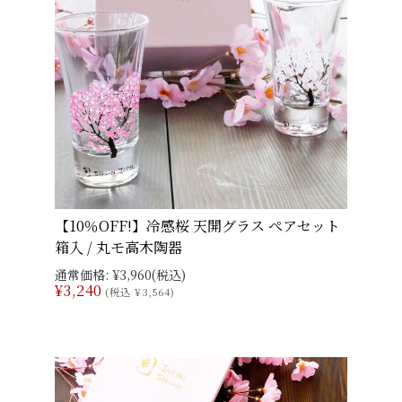
【10％OFF!】冷感桜 天開グラス ぺアセット
箱入 / 丸モ高木陶器
通常価格:
¥3,960
(税込)
¥3,240
(税込 ¥3,564)