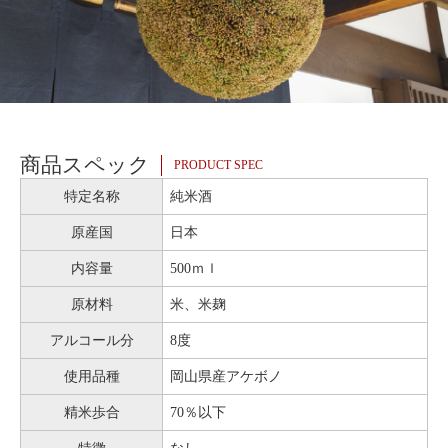
商品スペック
PRODUCT SPEC
特定名称
純米酒
原産国
日本
内容量
500ｍｌ
原材料
米、米麹
アルコール分
8度
使用品種
岡山県産アケボノ
精米歩合
70％以下