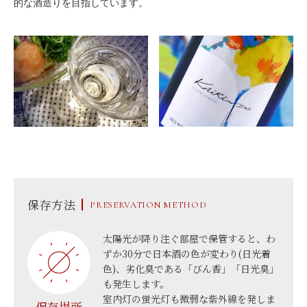
的な酒造りを目指しています。
保存方法
PRESERVATION METHOD
太陽光が降り注ぐ部屋で保管すると、わ
ずか30分で日本酒の色が変わり(日光着
色)、劣化臭である「びん香」「日光臭」
も発生します。
室内灯の蛍光灯も微弱な紫外線を発しま
保存場所