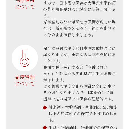
すので、日本酒の保存は太陽光や室内灯
について
の紫外線を受けない場所に保管しましょ
う。
光が当たらない場所での保管が難しい場
合は、新聞紙で包んだり、箱から出さず
にそのまま保存しましょう。
保存に最適な温度は日本酒の種類ごとに
異なりますが、重要なのは高温を避ける
ことです。
高温で長期保存すると「老香（ひね
か）」と呼ばれる劣化臭が発生する場合
温度管理
があります。
について
また急激な温度変化も酒質に変化が生じ
る原因となりますので、1年を通して室
温が一定の場所での保存が理想的です。
純米酒・本醸造酒・普通酒は15度前後
以下の冷暗所での保存をおすすめしま
す。
生酒・吟醸酒は、冷蔵庫での保存をお