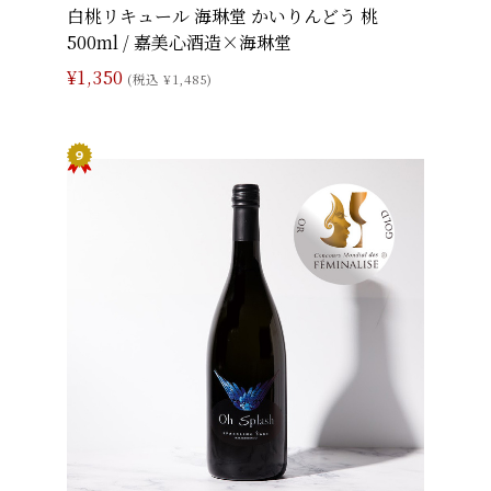
白桃リキュール 海琳堂 かいりんどう 桃
500ml / 嘉美心酒造×海琳堂
¥1,350
(税込 ¥1,485)