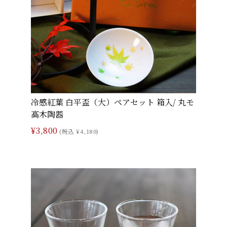
冷感紅葉 白平盃（大）ペアセット 箱入/ 丸モ
高木陶器
¥3,800
(税込 ¥4,180)