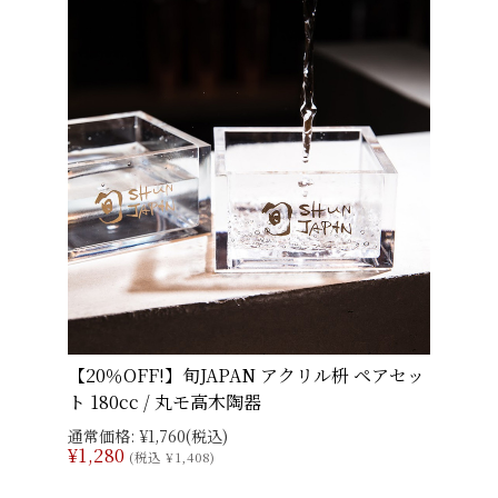
【20％OFF!】旬JAPAN アクリル枡 ペアセッ
ト 180cc / 丸モ高木陶器
通常価格:
¥1,760
(税込)
¥1,280
(税込 ¥1,408)