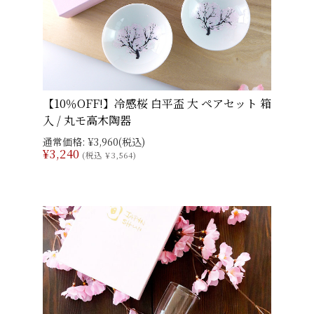
【10％OFF!】冷感桜 白平盃 大 ペアセット 箱
入 / 丸モ高木陶器
通常価格:
¥3,960
(税込)
¥3,240
(税込 ¥3,564)