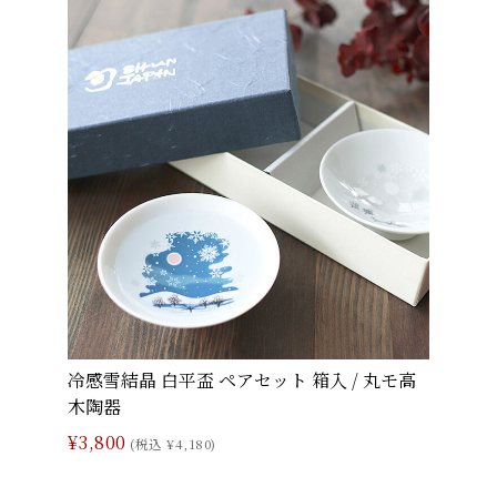
冷感雪結晶 白平盃 ペアセット 箱入 / 丸モ高
木陶器
¥3,800
(税込 ¥4,180)