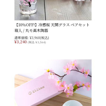
【10％OFF!】冷感桜 天開グラス ぺアセット
箱入 / 丸モ高木陶器
通常価格:
¥3,960
(税込)
¥3,240
(税込 ¥3,564)