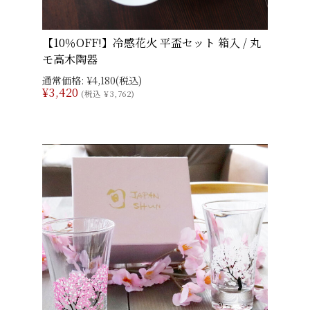
【10％OFF!】冷感花火 平盃セット 箱入 / 丸
モ高木陶器
通常価格:
¥4,180
(税込)
¥3,420
(税込 ¥3,762)