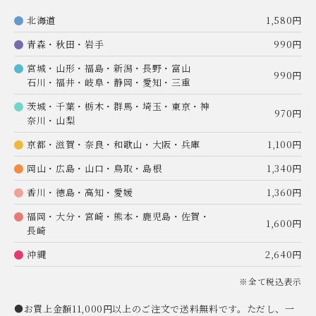
北海道
1,580円
青森・秋田・岩手
990円
宮城・山形・福島・新潟・長野・富山
990円
石川・福井・岐阜・静岡・愛知・三重
茨城・千葉・栃木・群馬・埼玉・東京・神
970円
奈川・山梨
京都・滋賀・奈良・和歌山・大阪・兵庫
1,100円
岡山・広島・山口・鳥取・島根
1,340円
香川・徳島・高知・愛媛
1,360円
福岡・大分・宮崎・熊本・鹿児島・佐賀・
1,600円
長崎
沖縄
2,640円
※全て税込表示
●お買上金額11,000円以上のご注文で送料無料です。ただし、一