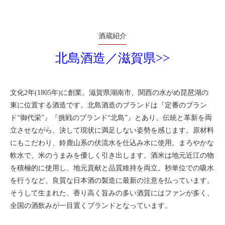
酒蔵紹介
北島酒造／滋賀県>>
文化2年(1805年)に創業。滋賀県湖南市、関西の水がめ琵琶湖の
東に位置する酒造です。北島酒造のブランドは『定番のブラン
ド“御代栄”』『挑戦のブランド“北島”』とあり、伝統と革新を両
立させながら、決して現状に満足しない姿勢を感じます。原材料
にもこだわり、鈴鹿山系の伏流水を仕込み水に使用。まろやかな
軟水で、米のうまみを優しく引き出します。酒米は地元近江の物
を積極的に使用し、地元貢献と品質維持を両立。秒単位での吸水
を行うなど、良質な日本酒の製造に最新の注意を払っています。
そうして生まれた、香り高く旨みの多い酒質にはファンが多く、
全国の酒飲みが一目置くブランドとなっています。