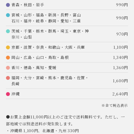
青森・秋田・岩手
990円
宮城・山形・福島・新潟・長野・富山
990円
石川・福井・岐阜・静岡・愛知・三重
茨城・千葉・栃木・群馬・埼玉・東京・神
970円
奈川・山梨
京都・滋賀・奈良・和歌山・大阪・兵庫
1,100円
岡山・広島・山口・鳥取・島根
1,340円
香川・徳島・高知・愛媛
1,360円
福岡・大分・宮崎・熊本・鹿児島・佐賀・
1,600円
長崎
沖縄
2,640円
※全て税込表示
●お買上金額11,000円以上のご注文で送料無料です。ただし、一
部地域では別途送料が発生致します。
・沖縄県 1,100円、北海道・九州 330円