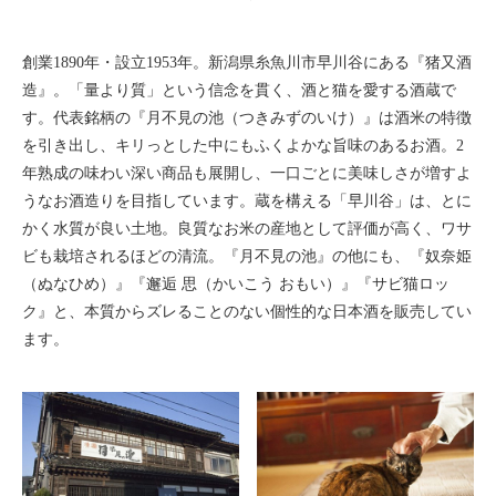
創業1890年・設立1953年。新潟県糸魚川市早川谷にある『猪又酒
造』。「量より質」という信念を貫く、酒と猫を愛する酒蔵で
す。代表銘柄の『月不見の池（つきみずのいけ）』は酒米の特徴
を引き出し、キリっとした中にもふくよかな旨味のあるお酒。2
年熟成の味わい深い商品も展開し、一口ごとに美味しさが増すよ
うなお酒造りを目指しています。蔵を構える「早川谷」は、とに
かく水質が良い土地。良質なお米の産地として評価が高く、ワサ
ビも栽培されるほどの清流。『月不見の池』の他にも、『奴奈姫
（ぬなひめ）』『邂逅 思（かいこう おもい）』『サビ猫ロッ
ク』と、本質からズレることのない個性的な日本酒を販売してい
ます。