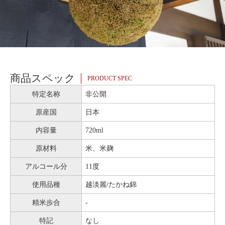
商品スペック
PRODUCT SPEC
特定名称
非公開
原産国
日本
内容量
720ml
原材料
米、米麹
アルコール分
11度
使用品種
越淡麗/たかね錦
精米歩合
-
特記
なし