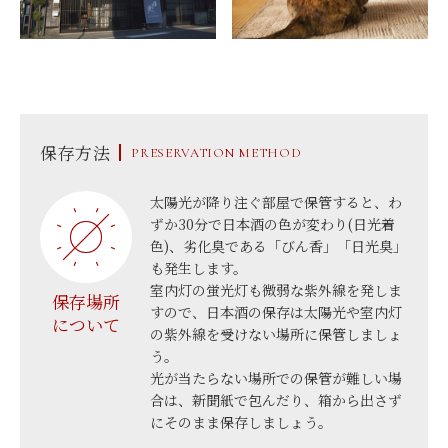
保存方法
PRESERVATION METHOD
太陽光が降り注ぐ部屋で保管すると、わ
ずか30分で日本酒の色が変わり(日光着
色)、劣化臭である「びん香」「日光臭」
も発生します。
室内灯の蛍光灯も微弱な紫外線を発しま
保存場所
すので、日本酒の保存は太陽光や室内灯
について
の紫外線を受けない場所に保管しましょ
う。
光が当たらない場所での保管が難しい場
合は、新聞紙で包んだり、箱から出さず
にそのまま保存しましょう。