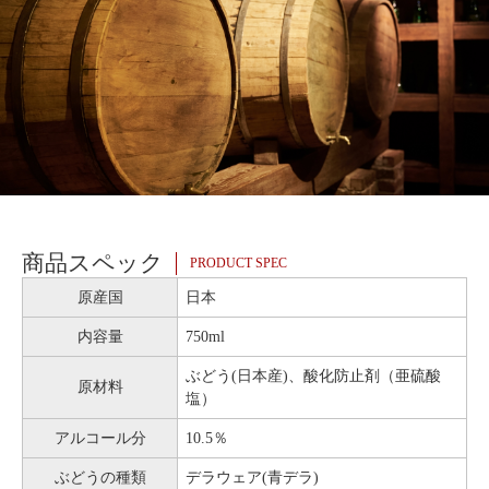
商品スペック
PRODUCT SPEC
原産国
日本
内容量
750ml
ぶどう(日本産)、酸化防止剤（亜硫酸
原材料
塩）
アルコール分
10.5％
ぶどうの種類
デラウェア(青デラ)