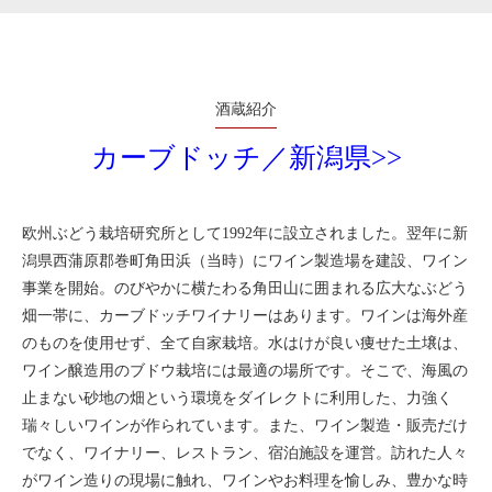
酒蔵紹介
カーブドッチ／新潟県>>
欧州ぶどう栽培研究所として1992年に設立されました。翌年に新
潟県西蒲原郡巻町角田浜（当時）にワイン製造場を建設、ワイン
事業を開始。のびやかに横たわる角田山に囲まれる広大なぶどう
畑一帯に、カーブドッチワイナリーはあります。ワインは海外産
のものを使用せず、全て自家栽培。水はけが良い痩せた土壌は、
ワイン醸造用のブドウ栽培には最適の場所です。そこで、海風の
止まない砂地の畑という環境をダイレクトに利用した、力強く
瑞々しいワインが作られています。また、ワイン製造・販売だけ
でなく、ワイナリー、レストラン、宿泊施設を運営。訪れた人々
がワイン造りの現場に触れ、ワインやお料理を愉しみ、豊かな時