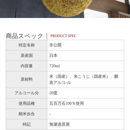
商品スペック
PRODUCT SPEC
特定名称
非公開
原産国
日本
内容量
720ml
米（国産）、米こうじ（国産米）、醸
原材料
造アルコ-ル
アルコール分
20度
使用品種
五百万石100％使用
精米歩合
-
特記
無濾過原酒