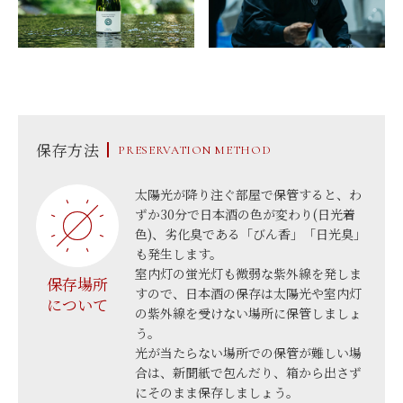
保存方法
PRESERVATION METHOD
太陽光が降り注ぐ部屋で保管すると、わ
ずか30分で日本酒の色が変わり(日光着
色)、劣化臭である「びん香」「日光臭」
も発生します。
室内灯の蛍光灯も微弱な紫外線を発しま
保存場所
すので、日本酒の保存は太陽光や室内灯
について
の紫外線を受けない場所に保管しましょ
う。
光が当たらない場所での保管が難しい場
合は、新聞紙で包んだり、箱から出さず
にそのまま保存しましょう。