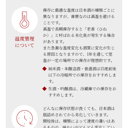
保存に最適な温度は日本酒の種類ごとに
異なりますが、重要なのは高温を避ける
ことです。
高温で長期保存すると「老香（ひね
か）」と呼ばれる劣化臭が発生する場合
温度管理
があります。
について
また急激な温度変化も酒質に変化が生じ
る原因となりますので、1年を通して室
温が一定の場所での保存が理想的です。
純米酒・本醸造酒・普通酒は15度前後
以下の冷暗所での保存をおすすめしま
す。
生酒・吟醸酒は、冷蔵庫での保存をお
すすめします。
どんなに保存状態が良くても、日本酒は
瓶詰めされてから劣化していきます。
開栓後は、種類によって速度の違いはあ
るものの、味わいがどんどん変化してい