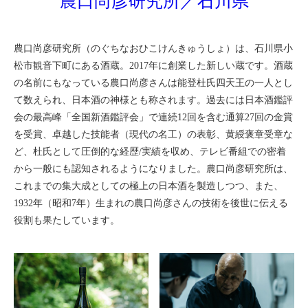
農口尚彦研究所／石川県
農口尚彦研究所（のぐちなおひこけんきゅうしょ）は、石川県小
松市観音下町にある酒蔵。2017年に創業した新しい蔵です。酒蔵
の名前にもなっている農口尚彦さんは能登杜氏四天王の一人とし
て数えられ、日本酒の神様とも称されます。過去には日本酒鑑評
会の最高峰「全国新酒鑑評会」で連続12回を含む通算27回の金賞
を受賞、卓越した技能者（現代の名工）の表彰、黄綬褒章受章な
ど、杜氏として圧倒的な経歴/実績を収め、テレビ番組での密着
から一般にも認知されるようになりました。農口尚彦研究所は、
これまでの集大成としての極上の日本酒を製造しつつ、また、
1932年（昭和7年）生まれの農口尚彦さんの技術を後世に伝える
役割も果たしています。