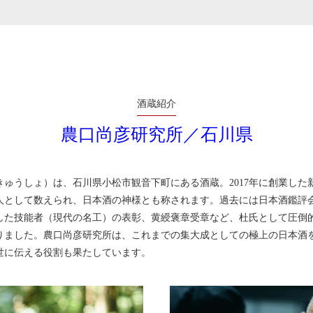
酒蔵紹介
農口尚彦研究所／石川県
ゅうしょ）は、石川県小松市観音下町にある酒蔵。2017年に創業した
人として数えられ、日本酒の神様とも称されます。過去には日本酒鑑評会
した技能者（現代の名工）の表彰、黄綬褒章受章など、杜氏として圧倒
ました。農口尚彦研究所は、これまでの集大成としての極上の日本酒を製
世に伝える役割も果たしています。