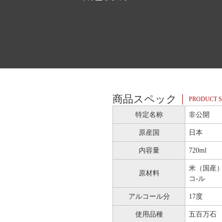
商品スペック
PRODUCT S
特定名称
非公開
原産国
日本
内容量
720ml
米（国産
原材料
コ-ル
アルコール分
17度
使用品種
五百万石