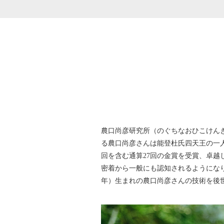
農口尚彦研究所（のぐちなおひこけんき
る農口尚彦さんは能登杜氏四天王の一
回を含む通算27回の金賞を受賞、卓越
密着から一般にも認知されるようになり
年）生まれの農口尚彦さんの技術を後