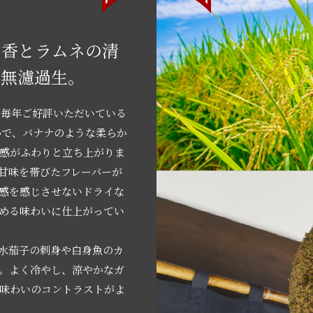
ナ香とラムネの清
の無濾過生。
」は、毎年ご好評いただいている
かで、バナナのような柔らか
感がふわりと立ち上がりま
甘味を帯びたフレーバーが
感を感じさせないドライな
める味わいに仕上がってい
水茄子の刺身や白身魚のカ
。よく冷やし、涼やかなガ
味わいのコントラストがよ