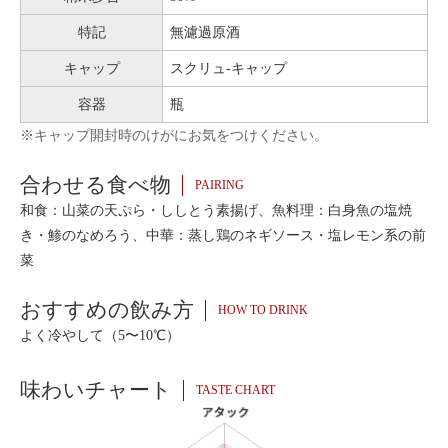
特記
無濾過原酒
キャップ
スクリュ-キャップ
容器
瓶
※キャップ開封時のけがにお気をつけください。
合わせる食べ物
PAIRING
和食：山菜の天ぷら・ししとう素揚げ、魚料理：白身魚の塩焼
き・鯵のなめろう、中華：蒸し鶏のネギソース・塩レモン系の前
菜
おすすめの飲み方
HOW TO DRINK
よく冷やして（5〜10℃）
味わいチャート
TASTE CHART