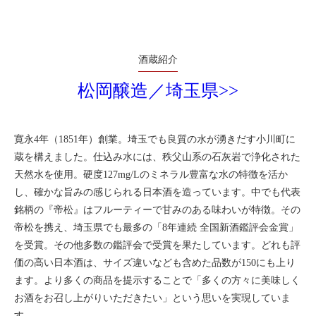
酒蔵紹介
松岡醸造／埼玉県>>
寛永4年（1851年）創業。埼玉でも良質の水が湧きだす小川町に
蔵を構えました。仕込み水には、秩父山系の石灰岩で浄化された
天然水を使用。硬度127mg/Lのミネラル豊富な水の特徴を活か
し、確かな旨みの感じられる日本酒を造っています。中でも代表
銘柄の『帝松』はフルーティーで甘みのある味わいが特徴。その
帝松を携え、埼玉県でも最多の「8年連続 全国新酒鑑評会金賞」
を受賞。その他多数の鑑評会で受賞を果たしています。どれも評
価の高い日本酒は、サイズ違いなども含めた品数が150にも上り
ます。より多くの商品を提示することで「多くの方々に美味しく
お酒をお召し上がりいただきたい」という思いを実現していま
す。