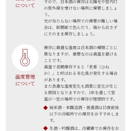
すので、日本酒の保存は太陽光や室内灯
について
の紫外線を受けない場所に保管しましょ
う。
光が当たらない場所での保管が難しい場
合は、新聞紙で包んだり、箱から出さず
にそのまま保存しましょう。
保存に最適な温度は日本酒の種類ごとに
異なりますが、重要なのは高温を避ける
ことです。
高温で長期保存すると「老香（ひね
か）」と呼ばれる劣化臭が発生する場合
温度管理
があります。
について
また急激な温度変化も酒質に変化が生じ
る原因となりますので、1年を通して室
温が一定の場所での保存が理想的です。
純米酒・本醸造酒・普通酒は15度前後
以下の冷暗所での保存をおすすめしま
す。
生酒・吟醸酒は、冷蔵庫での保存をお