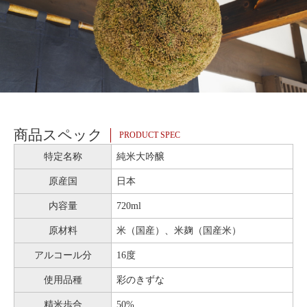
商品スペック
PRODUCT SPEC
特定名称
純米大吟醸
原産国
日本
内容量
720ml
原材料
米（国産）、米麹（国産米）
アルコール分
16度
使用品種
彩のきずな
精米歩合
50%