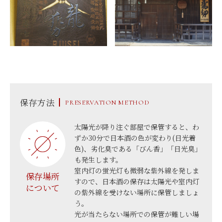
保存方法
PRESERVATION METHOD
太陽光が降り注ぐ部屋で保管すると、わ
ずか30分で日本酒の色が変わり(日光着
色)、劣化臭である「びん香」「日光臭」
も発生します。
室内灯の蛍光灯も微弱な紫外線を発しま
保存場所
すので、日本酒の保存は太陽光や室内灯
について
の紫外線を受けない場所に保管しましょ
う。
光が当たらない場所での保管が難しい場