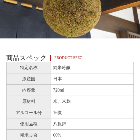
商品スペック
PRODUCT SPEC
特定名称
純米吟醸
原産国
日本
内容量
720ml
原材料
米、米麹
アルコール分
16度
使用品種
八反錦
精米歩合
60%