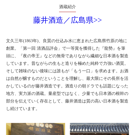
酒蔵紹介
藤井酒造／広島県>>
文久三年(1863年)、良質の仕込み水に恵まれた広島県竹原の地に
創業。「第一回 清酒品評会」で一等賞を獲得した『龍勢』を筆
頭に、『夜の帝王』などの無骨でありながら繊細な日本酒を製造
しています。昔ながらの生もと造りを極めた純粋で力強い酒質。
そして雑味のない後味には誰もが「もう一口」を求めます。お酒
は自然が醸すものだということを理解し、最大限にその長所を活
かしているのが藤井酒造です。酒造りの朝ドラでも話題になった
地方、実力派の酒蔵。量産型ではなく、少量でも日本酒の根幹の
部分を伝えていく存在として、藤井酒造は質の高い日本酒を製造
し続けています。