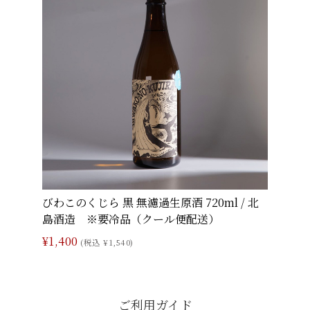
びわこのくじら 黒 無濾過生原酒 720ml / 北
島酒造 ※要冷品（クール便配送）
¥1,400
(税込 ¥1,540)
ご利用ガイド