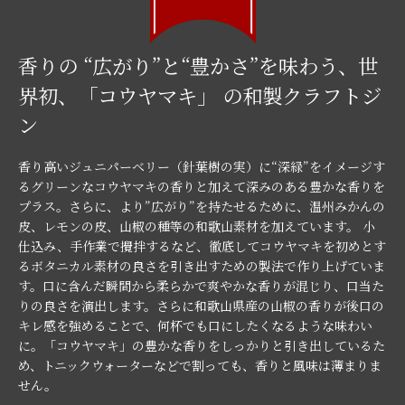
香りの “広がり”と“豊かさ”を味わう、世
界初、「コウヤマキ」 の和製クラフトジ
ン
香り高いジュニパーベリー（針葉樹の実）に“深緑”をイメージす
るグリーンなコウヤマキの香りと加えて深みのある豊かな香りを
プラス。さらに、より”広がり”を持たせるために、温州みかんの
皮、レモンの皮、山椒の種等の和歌山素材を加えています。 小
仕込み、手作業で攪拌するなど、徹底してコウヤマキを初めとす
るボタニカル素材の良さを引き出すための製法で作り上げていま
す。口に含んだ瞬間から柔らかで爽やかな香りが混じり、口当た
りの良さを演出します。さらに和歌山県産の山椒の香りが後口の
キレ感を強めることで、何杯でも口にしたくなるような味わい
に。「コウヤマキ」の豊かな香りをしっかりと引き出しているた
め、トニックウォーターなどで割っても、香りと風味は薄まりま
せん。