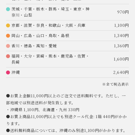
茨城・千葉・栃木・群馬・埼玉・東京・神
970円
奈川・山梨
京都・滋賀・奈良・和歌山・大阪・兵庫
1,100円
岡山・広島・山口・鳥取・島根
1,340円
香川・徳島・高知・愛媛
1,360円
福岡・大分・宮崎・熊本・鹿児島・佐賀・
1,600円
長崎
沖縄
2,640円
※全て税込表示
●お買上金額11,000円以上のご注文で送料無料です。ただし、一
部地域では別途送料が発生致します。
・沖縄県 1,100円、北海道・九州 330円
●お買上商品11,000円以上でも別途クール代金: 1箱 440円がかか
ります。
●送料無料商品については、沖縄のみ別途1,100円がかかります。