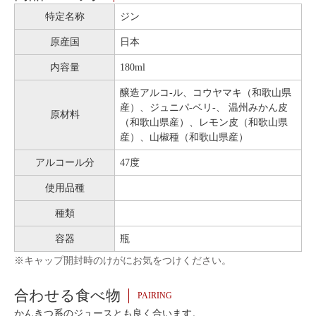
特定名称
ジン
原産国
日本
内容量
180ml
醸造アルコ-ル、コウヤマキ（和歌山県
産）、ジュニパ-ベリ-、 温州みかん皮
原材料
（和歌山県産）、レモン皮（和歌山県
産）、山椒種（和歌山県産）
アルコール分
47度
使用品種
種類
容器
瓶
※キャップ開封時のけがにお気をつけください。
合わせる食べ物
PAIRING
かんきつ系のジュースとも良く合います。