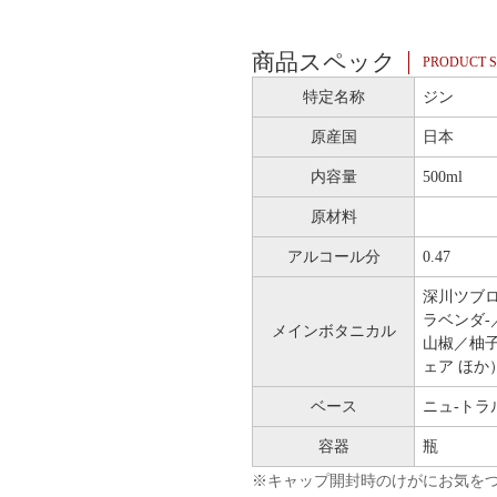
商品スペック
PRODUCT S
特定名称
ジン
原産国
日本
内容量
500ml
原材料
アルコール分
0.47
深川ツブ
ラベンダ-
メインボタニカル
山椒／柚
ェア ほか
ベース
ニュ-トラ
容器
瓶
※キャップ開封時のけがにお気を