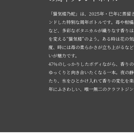
「蜃気楼乃蛇」は、2025年・巳年に蒸留
ンドした特別な周年ボトルです。苺や柑橘
など、多彩なボタニカルが織りなす香りは
を変える“蜃気楼”のよう。ある時は花の
度、時には苺の柔らかさが立ち上がるなど
いが魅力です。
47％のしっかりしたボディながら、香り
ゆっくりと向き合いたくなる一本。夜の静
たり、氷をひとかけ入れて香りの変化を楽
年にふさわしい、唯一無二のクラフトジン