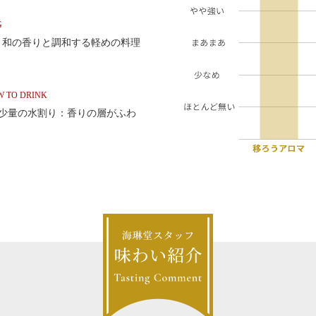
G
、和の香りと調和する軽めの料理
 TO DRINK
）、少量の水割り：香りの層がふわ