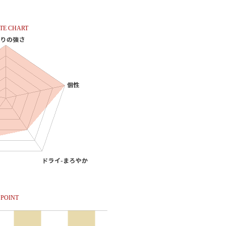
TE CHART
POINT