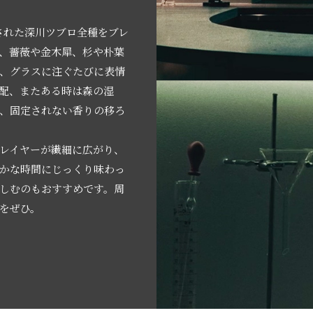
された深川ツブロ全種をブレ
、薔薇や金木犀、杉や朴葉
、グラスに注ぐたびに表情
気配、またある時は森の湿
、固定されない香りの移ろ
のレイヤーが繊細に広がり、
かな時間にじっくり味わっ
しむのもおすすめです。周
をぜひ。