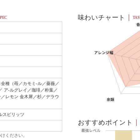
味わいチャート
PEC
TAS
ロ全種（苺／カモミ-ル／薔薇／
／ ア-ルグレイ／珈琲／朴葉／
子／レモン 金木犀／杉／デラウ
）
ルスピリッツ
おすすめポイント
つけください。