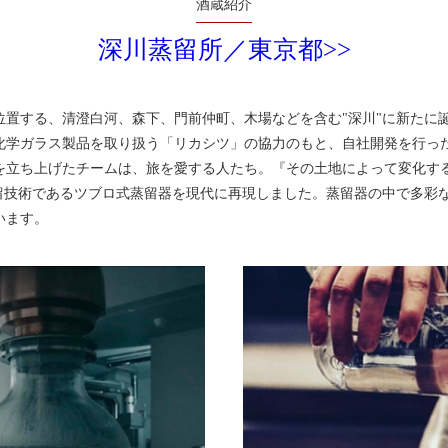
酒蔵紹介
深川蒸留所／東京都>>
に位置する、清澄白河、森下、門前仲町、木場などを含む"深川"に新た
化学ガラス製品を取り扱う「リカシツ」の協力のもと、自社開発を行っ
を立ち上げたチームは、旅を愛する人たち。『その土地によって変化す
蒸留技術であるツブロ式蒸留器を現代に再現しました。蒸留器の中で多彩
います。