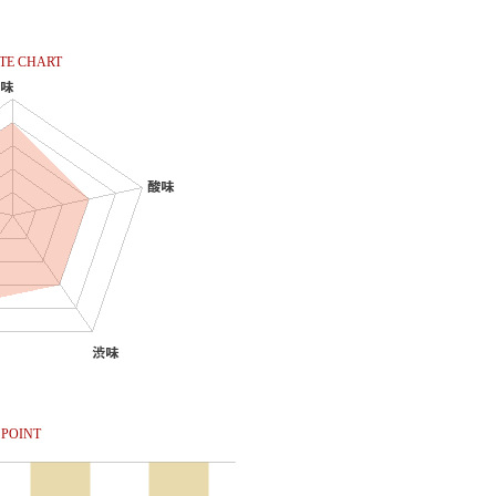
TE CHART
POINT