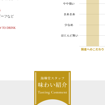
G
ビーフなど
 TO DRINK