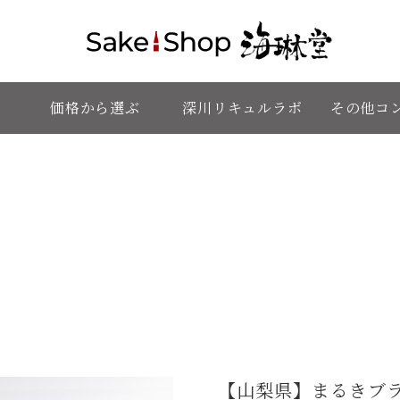
価格から選ぶ
深川リキュルラボ
その他コ
【山梨県】まるきブラン 