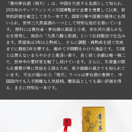
「貴州茅台酒（飛天）」は、中国を代表する名酒として知られ、
1915年のサンフランシスコ万国博覧会で金賞を受賞して以来、世
界的評価を確立してきた一本です。国家行事や国賓の接待にも用
いられ、世界三大蒸留酒の一つとして特別な地位を築いていま
す。 原料には貴州省・茅台鎮の高粱と小麦、赤水河の清らかな
水を使用し、独自の「九蒸八醸七取酒」という伝統製法で仕込み
ます。蒸留後は3年以上熟成し、さらに調整・再熟成を経て完成
までに最低5年を要する、極めて手間暇をかけた逸品です。 53度
とは思えないまろやかさと奥深い香り、長く続く余韻は唯一無二
で、世界中の愛好家を魅了し続けています。さらに、生産量が限
られ需要が常に供給を上回るため、希少価値の高さでも知られて
います。 天女が描かれた「飛天」ラベルは茅台酒の象徴で、中
国国内でも入手困難な人気銘柄。贈答品としても高い評価を得
る、まさに特別な一本です。