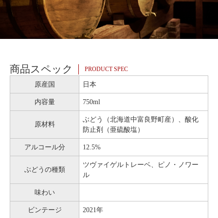
商品スペック
PRODUCT SPEC
原産国
日本
内容量
750ml
ぶどう（北海道中富良野町産）、酸化
原材料
防止剤（亜硫酸塩）
アルコール分
12.5%
ツヴァイゲルトレーベ、ピノ・ノワー
ぶどうの種類
ル
味わい
ビンテージ
2021年