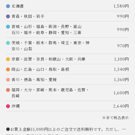
北海道
1,580円
青森・秋田・岩手
990円
宮城・山形・福島・新潟・長野・富山
990円
石川・福井・岐阜・静岡・愛知・三重
茨城・千葉・栃木・群馬・埼玉・東京・神
970円
奈川・山梨
京都・滋賀・奈良・和歌山・大阪・兵庫
1,100円
岡山・広島・山口・鳥取・島根
1,340円
香川・徳島・高知・愛媛
1,360円
福岡・大分・宮崎・熊本・鹿児島・佐賀・
1,600円
長崎
沖縄
2,640円
※全て税込表示
●お買上金額11,000円以上のご注文で送料無料です。ただし、一