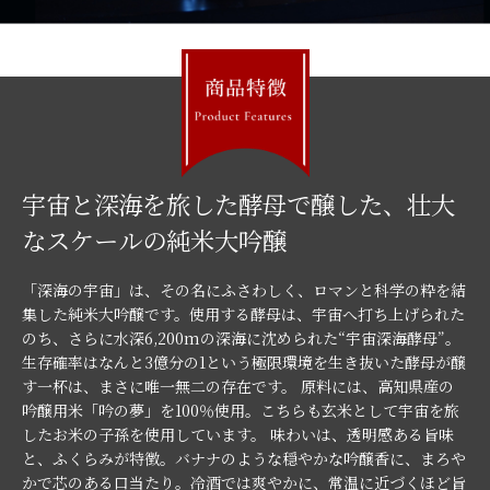
宇宙と深海を旅した酵母で醸した、壮大
なスケールの純米大吟醸
「深海の宇宙」は、その名にふさわしく、ロマンと科学の粋を結
集した純米大吟醸です。使用する酵母は、宇宙へ打ち上げられた
のち、さらに水深6,200mの深海に沈められた“宇宙深海酵母”。
生存確率はなんと3億分の1という極限環境を生き抜いた酵母が醸
す一杯は、まさに唯一無二の存在です。 原料には、高知県産の
吟醸用米「吟の夢」を100％使用。こちらも玄米として宇宙を旅
したお米の子孫を使用しています。 味わいは、透明感ある旨味
と、ふくらみが特徴。バナナのような穏やかな吟醸香に、まろや
かで芯のある口当たり。冷酒では爽やかに、常温に近づくほど旨