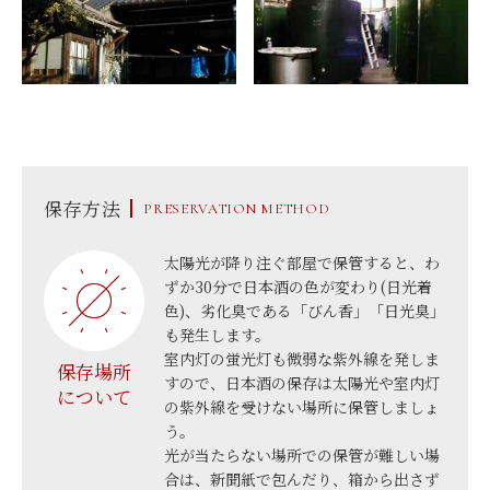
保存方法
PRESERVATION METHOD
太陽光が降り注ぐ部屋で保管すると、わ
ずか30分で日本酒の色が変わり(日光着
色)、劣化臭である「びん香」「日光臭」
も発生します。
室内灯の蛍光灯も微弱な紫外線を発しま
保存場所
すので、日本酒の保存は太陽光や室内灯
について
の紫外線を受けない場所に保管しましょ
う。
光が当たらない場所での保管が難しい場
合は、新聞紙で包んだり、箱から出さず