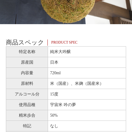
商品スペック
PRODUCT SPEC
特定名称
純米大吟醸
原産国
日本
内容量
720ml
原材料
米（国産）、米麹（国産米）
アルコール分
15度
使用品種
宇宙米 吟の夢
精米歩合
50%
特記
なし