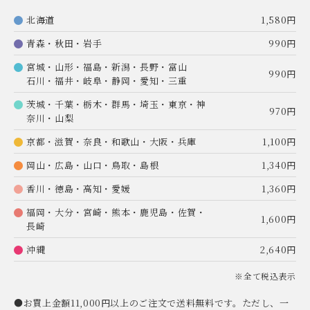
北海道
1,580円
青森・秋田・岩手
990円
宮城・山形・福島・新潟・長野・富山
990円
石川・福井・岐阜・静岡・愛知・三重
茨城・千葉・栃木・群馬・埼玉・東京・神
970円
奈川・山梨
京都・滋賀・奈良・和歌山・大阪・兵庫
1,100円
岡山・広島・山口・鳥取・島根
1,340円
香川・徳島・高知・愛媛
1,360円
福岡・大分・宮崎・熊本・鹿児島・佐賀・
1,600円
長崎
沖縄
2,640円
※全て税込表示
●お買上金額11,000円以上のご注文で送料無料です。ただし、一