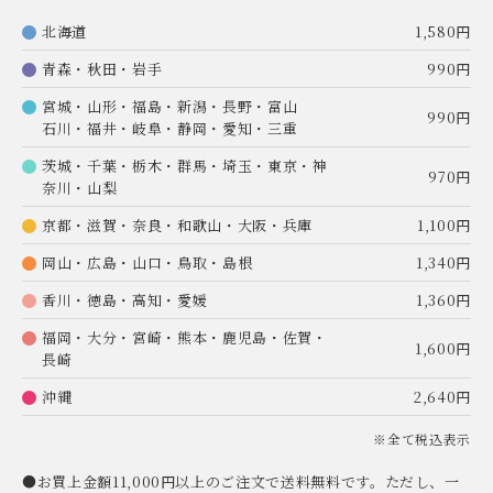
北海道
1,580円
青森・秋田・岩手
990円
宮城・山形・福島・新潟・長野・富山
990円
石川・福井・岐阜・静岡・愛知・三重
茨城・千葉・栃木・群馬・埼玉・東京・神
970円
奈川・山梨
京都・滋賀・奈良・和歌山・大阪・兵庫
1,100円
岡山・広島・山口・鳥取・島根
1,340円
香川・徳島・高知・愛媛
1,360円
福岡・大分・宮崎・熊本・鹿児島・佐賀・
1,600円
長崎
沖縄
2,640円
※全て税込表示
●お買上金額11,000円以上のご注文で送料無料です。ただし、一