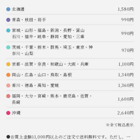
北海道
1,580円
青森・秋田・岩手
990円
宮城・山形・福島・新潟・長野・富山
990円
石川・福井・岐阜・静岡・愛知・三重
茨城・千葉・栃木・群馬・埼玉・東京・神
970円
奈川・山梨
京都・滋賀・奈良・和歌山・大阪・兵庫
1,100円
岡山・広島・山口・鳥取・島根
1,340円
香川・徳島・高知・愛媛
1,360円
福岡・大分・宮崎・熊本・鹿児島・佐賀・
1,600円
長崎
沖縄
2,640円
※全て税込表示
●お買上金額11,000円以上のご注文で送料無料です。ただし、一