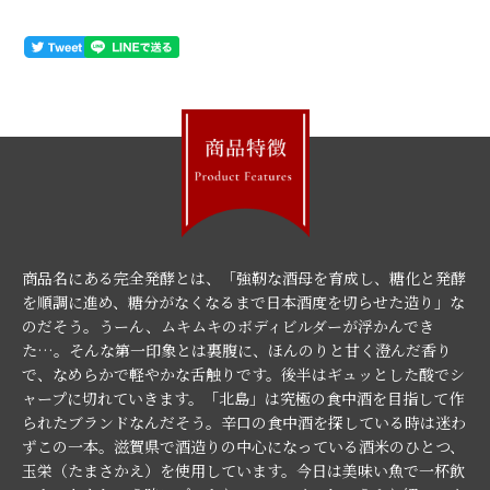
商品名にある完全発酵とは、「強靭な酒母を育成し、糖化と発酵
を順調に進め、糖分がなくなるまで日本酒度を切らせた造り」な
のだそう。うーん、ムキムキのボディビルダーが浮かんでき
た…。そんな第一印象とは裏腹に、ほんのりと甘く澄んだ香り
で、なめらかで軽やかな舌触りです。後半はギュッとした酸でシ
ャープに切れていきます。「北島」は究極の食中酒を目指して作
られたブランドなんだそう。辛口の食中酒を探している時は迷わ
ずこの一本。滋賀県で酒造りの中心になっている酒米のひとつ、
玉栄（たまさかえ）を使用しています。今日は美味い魚で一杯飲