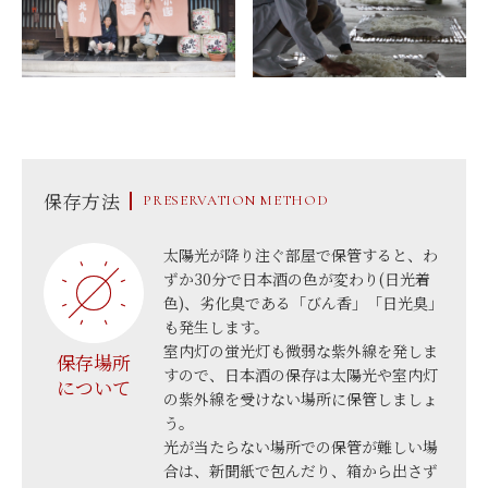
保存方法
PRESERVATION METHOD
太陽光が降り注ぐ部屋で保管すると、わ
ずか30分で日本酒の色が変わり(日光着
色)、劣化臭である「びん香」「日光臭」
も発生します。
室内灯の蛍光灯も微弱な紫外線を発しま
保存場所
すので、日本酒の保存は太陽光や室内灯
について
の紫外線を受けない場所に保管しましょ
う。
光が当たらない場所での保管が難しい場
合は、新聞紙で包んだり、箱から出さず