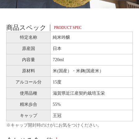
商品スペック
PRODUCT SPEC
特定名称
純米吟醸
原産国
日本
内容量
720ml
原材料
米(国産）・米麹(国産米）
アルコール分
15度
使用品種
滋賀県近江産契約栽培玉栄
精米歩合
55%
キャップ
王冠
※キャップ開封時のけがにお気をつけください。