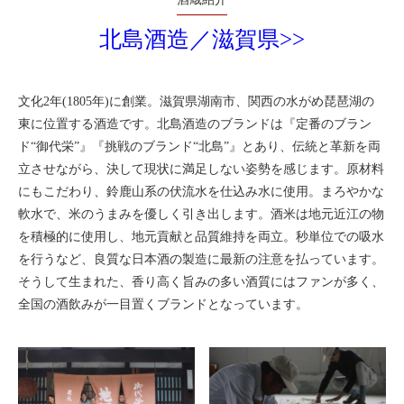
北島酒造／滋賀県>>
文化2年(1805年)に創業。滋賀県湖南市、関西の水がめ琵琶湖の
東に位置する酒造です。北島酒造のブランドは『定番のブラン
ド“御代栄”』『挑戦のブランド“北島”』とあり、伝統と革新を両
立させながら、決して現状に満足しない姿勢を感じます。原材料
にもこだわり、鈴鹿山系の伏流水を仕込み水に使用。まろやかな
軟水で、米のうまみを優しく引き出します。酒米は地元近江の物
を積極的に使用し、地元貢献と品質維持を両立。秒単位での吸水
を行うなど、良質な日本酒の製造に最新の注意を払っています。
そうして生まれた、香り高く旨みの多い酒質にはファンが多く、
全国の酒飲みが一目置くブランドとなっています。