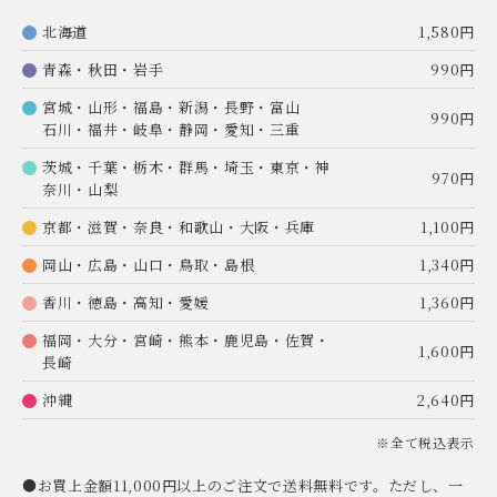
北海道
1,580円
青森・秋田・岩手
990円
宮城・山形・福島・新潟・長野・富山
990円
石川・福井・岐阜・静岡・愛知・三重
茨城・千葉・栃木・群馬・埼玉・東京・神
970円
奈川・山梨
京都・滋賀・奈良・和歌山・大阪・兵庫
1,100円
岡山・広島・山口・鳥取・島根
1,340円
香川・徳島・高知・愛媛
1,360円
福岡・大分・宮崎・熊本・鹿児島・佐賀・
1,600円
長崎
沖縄
2,640円
※全て税込表示
●お買上金額11,000円以上のご注文で送料無料です。ただし、一